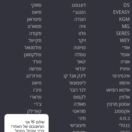
DS
דונגפנג
סוזוקי
EVEASY
הונגצ'י
סיאט
KGM
הונדה
סיטרואן
MG
וויה
סמארט
SERES
וולוו
סקודה
WEY
זיקר
סקייוול
אודי
טויוטה
פולסטאר
אופל
טסלה
פולקסווגן
אורה
יגואר
פורד
איווייז
יונדאי
פורשה
אינפיניטי
לינק אנד קו
פורת'ינג
איסוזו
ליפמוטור
פיאט
אלפא רומיאו
לנד רובר
פיג'ו
אלפין
לקסוס
פרארי
אסטון מרטין
מאזדה
צ'רי
אקספנג
מזראטי
קאדילק
ב.מ.וו
מיני
קופרה
שלום 👋 אני
בנטלי
מיצובישי
קיה
הצ'אטבוט של האתר!
צריך עזרה? התחל