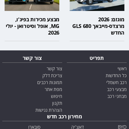
מוגזם: 2026
מבצע מכירות בפיג'ו,
מרצדס-מייבאך GLS 680
MG, אופל וסיטרואן - יולי
החדש
2026
תפריט
צור קשר
ראשי
צור קשר
כל החדשות
צריכת דלק
רכב חשמלי
תמונות רכבים
מבצעי רכב
מפת אתר
מבחני רכב
חיפוש
תקנון
הצהרת נגישות
מחירון רכב חדש
BYD
דאצ'יה
סובארו