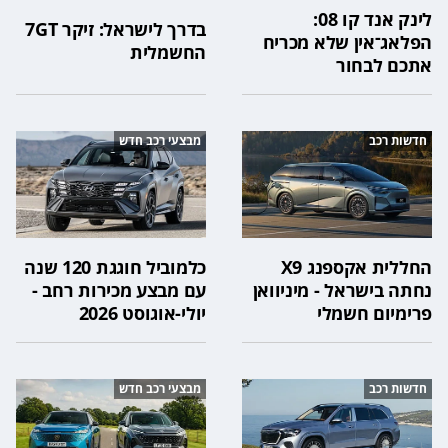
לינק אנד קו 08:
בדרך לישראל: זיקר 7GT
הפלאג־אין שלא מכריח
החשמלית
אתכם לבחור
חדשות רכב
מבצעי רכב חדש
החללית אקספנג X9
כלמוביל חוגגת 120 שנה
נחתה בישראל - מיניוואן
עם מבצע מכירות רחב -
פרימיום חשמלי
יולי-אוגוסט 2026
חדשות רכב
מבצעי רכב חדש