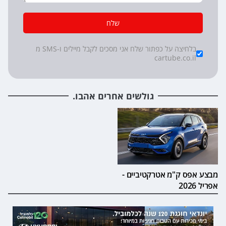
שלח
*
Checkboxes
בלחיצה על כפתור שלח אני מסכים לקבל מיילים ו-SMS מ
cartube.co.il
גולשים אחרים אהבו.
מבצע אפס ק"מ אטרקטיביים -
אפריל 2026