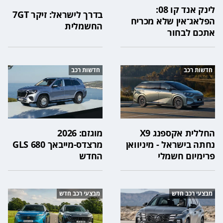
לינק אנד קו 08:
בדרך לישראל: זיקר 7GT
הפלאג־אין שלא מכריח
החשמלית
אתכם לבחור
חדשות רכב
חדשות רכב
החללית אקספנג X9
מוגזם: 2026
נחתה בישראל - מיניוואן
מרצדס-מייבאך GLS 680
פרימיום חשמלי
החדש
מבצעי רכב חדש
מבצעי רכב חדש