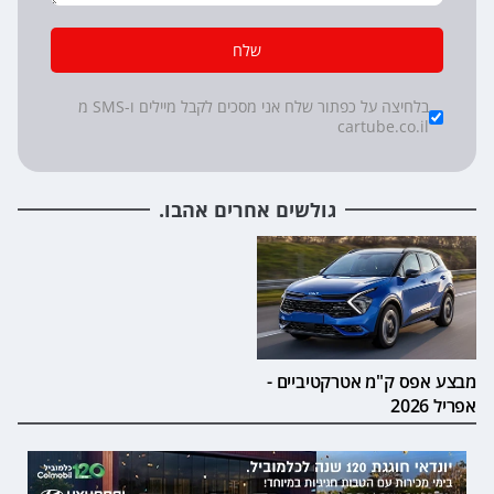
שלח
*
Checkboxes
בלחיצה על כפתור שלח אני מסכים לקבל מיילים ו-SMS מ
cartube.co.il
גולשים אחרים אהבו.
מבצע אפס ק"מ אטרקטיביים -
אפריל 2026