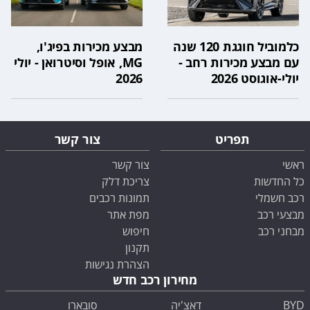
כלמוביל חוגגת 120 שנה
מבצע מכירות בפיג'ו,
עם מבצע מכירות רחב -
MG, אופל וסיטרואן - יולי
יולי-אוגוסט 2026
2026
תפריט
צור קשר
ראשי
צור קשר
כל החדשות
צריכת דלק
רכב חשמלי
תמונות רכבים
מבצעי רכב
מפת אתר
מבחני רכב
חיפוש
תקנון
הצהרת נגישות
מחירון רכב חדש
BYD
דאצ'יה
סובארו