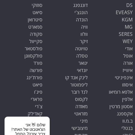
DS
דונגפנג
סוזוקי
EVEASY
הונגצ'י
סיאט
KGM
הונדה
סיטרואן
MG
וויה
סמארט
SERES
וולוו
סקודה
WEY
זיקר
סקייוול
אודי
טויוטה
פולסטאר
אופל
טסלה
פולקסווגן
אורה
יגואר
פורד
איווייז
יונדאי
פורשה
אינפיניטי
לינק אנד קו
פורת'ינג
איסוזו
ליפמוטור
פיאט
אלפא רומיאו
לנד רובר
פיג'ו
אלפין
לקסוס
פרארי
אסטון מרטין
מאזדה
צ'רי
אקספנג
מזראטי
קאדילק
ב.מ.וו
מיני
קופרה
שלום 👋 אני
בנטלי
מיצובישי
קיה
הצ'אטבוט של האתר!
צריך עזרה? התחל