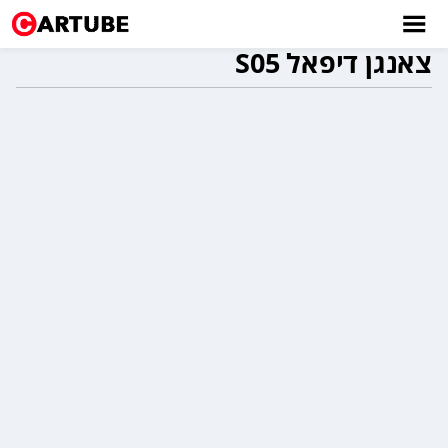
צאנגן דיפאל S05