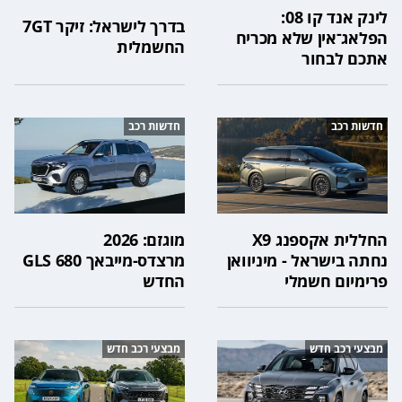
לינק אנד קו 08:
בדרך לישראל: זיקר 7GT
הפלאג־אין שלא מכריח
החשמלית
אתכם לבחור
חדשות רכב
חדשות רכב
החללית אקספנג X9
מוגזם: 2026
נחתה בישראל - מיניוואן
מרצדס-מייבאך GLS 680
פרימיום חשמלי
החדש
מבצעי רכב חדש
מבצעי רכב חדש