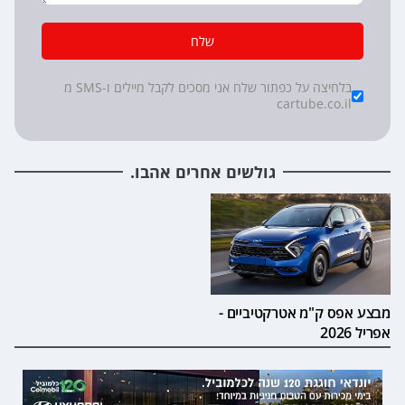
שלח
*
Checkboxes
בלחיצה על כפתור שלח אני מסכים לקבל מיילים ו-SMS מ
cartube.co.il
גולשים אחרים אהבו.
מבצע אפס ק"מ אטרקטיביים -
אפריל 2026