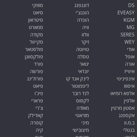
DS
דונגפנג
סוזוקי
EVEASY
הונגצ'י
סיאט
KGM
הונדה
סיטרואן
MG
וויה
סמארט
SERES
וולוו
סקודה
WEY
זיקר
סקייוול
אודי
טויוטה
פולסטאר
אופל
טסלה
פולקסווגן
אורה
יגואר
פורד
איווייז
יונדאי
פורשה
אינפיניטי
לינק אנד קו
פורת'ינג
איסוזו
ליפמוטור
פיאט
אלפא רומיאו
לנד רובר
פיג'ו
אלפין
לקסוס
פרארי
אסטון מרטין
מאזדה
צ'רי
אקספנג
מזראטי
קאדילק
ב.מ.וו
מיני
קופרה
שלום 👋 אני
בנטלי
מיצובישי
קיה
הצ'אטבוט של האתר!
צריך עזרה? התחל