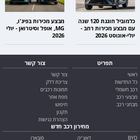
כלמוביל חוגגת 120 שנה
מבצע מכירות בפיג'ו,
עם מבצע מכירות רחב -
MG, אופל וסיטרואן - יולי
יולי-אוגוסט 2026
2026
תפריט
צור קשר
ראשי
צור קשר
כל החדשות
צריכת דלק
רכב חשמלי
תמונות רכבים
מבצעי רכב
מפת אתר
מבחני רכב
חיפוש
תקנון
הצהרת נגישות
מחירון רכב חדש
BYD
דאצ'יה
סובארו