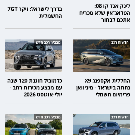
לינק אנד קו 08:
בדרך לישראל: זיקר 7GT
הפלאג־אין שלא מכריח
החשמלית
אתכם לבחור
חדשות רכב
מבצעי רכב חדש
החללית אקספנג X9
כלמוביל חוגגת 120 שנה
נחתה בישראל - מיניוואן
עם מבצע מכירות רחב -
פרימיום חשמלי
יולי-אוגוסט 2026
חדשות רכב
מבצעי רכב חדש