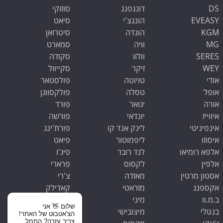
DS
דונגפנג
סוזוקי
EVEASY
הונגצ'י
סיאט
KGM
הונדה
סיטרואן
MG
וויה
סמארט
SERES
וולוו
סקודה
WEY
זיקר
סקייוול
אודי
טויוטה
פולסטאר
אופל
טסלה
פולקסווגן
אורה
יגואר
פורד
איווייז
יונדאי
פורשה
אינפיניטי
לינק אנד קו
פורת'ינג
איסוזו
ליפמוטור
פיאט
אלפא רומיאו
לנד רובר
פיג'ו
אלפין
לקסוס
פרארי
אסטון מרטין
מאזדה
צ'רי
אקספנג
מזראטי
קאדילק
ב.מ.וו
מיני
קופרה
שלום 👋 אני
בנטלי
מיצובישי
קיה
הצ'אטבוט של האתר!
צריך עזרה? התחל