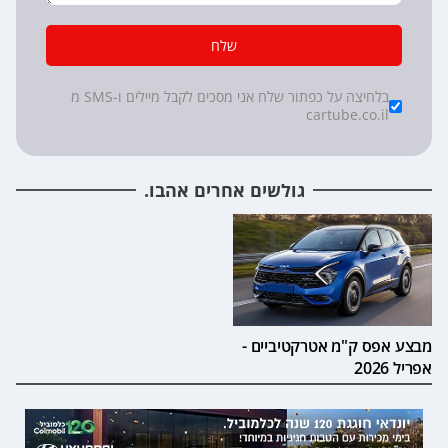
שלח
*
Checkboxes
בלחיצה על כפתור שלח אני מסכים לקבל מיילים ו-SMS מ
cartube.co.il
גולשים אחרים אהבו.
מבצע אפס ק"מ אטרקטיביים -
אפריל 2026