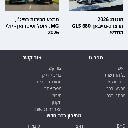
מוגזם: 2026
מבצע מכירות בפיג'ו,
מרצדס-מייבאך GLS 680
MG, אופל וסיטרואן - יולי
החדש
2026
תפריט
צור קשר
ראשי
צור קשר
כל החדשות
צריכת דלק
רכב חשמלי
תמונות רכבים
מבצעי רכב
מפת אתר
מבחני רכב
חיפוש
תקנון
הצהרת נגישות
מחירון רכב חדש
BYD
דאצ'יה
סובארו