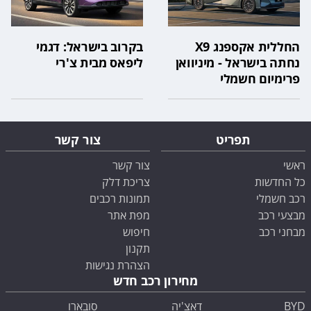
החללית אקספנג X9
בקרוב בישראל: דגמי
נחתה בישראל - מיניוואן
ליפאס מבית צ'רי
פרימיום חשמלי
תפריט
צור קשר
ראשי
צור קשר
כל החדשות
צריכת דלק
רכב חשמלי
תמונות רכבים
מבצעי רכב
מפת אתר
מבחני רכב
חיפוש
תקנון
הצהרת נגישות
מחירון רכב חדש
BYD
דאצ'יה
סובארו