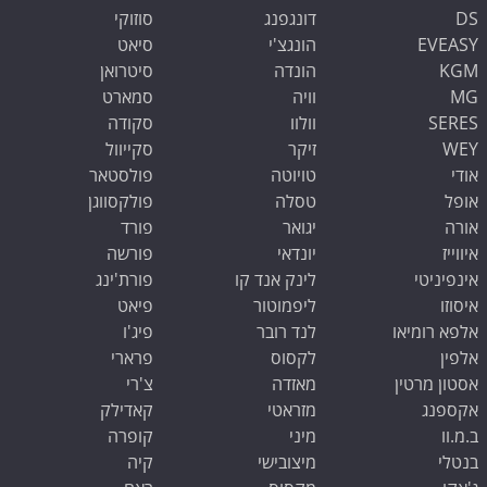
DS
דונגפנג
סוזוקי
EVEASY
הונגצ'י
סיאט
KGM
הונדה
סיטרואן
MG
וויה
סמארט
SERES
וולוו
סקודה
WEY
זיקר
סקייוול
אודי
טויוטה
פולסטאר
אופל
טסלה
פולקסווגן
אורה
יגואר
פורד
איווייז
יונדאי
פורשה
אינפיניטי
לינק אנד קו
פורת'ינג
איסוזו
ליפמוטור
פיאט
אלפא רומיאו
לנד רובר
פיג'ו
אלפין
לקסוס
פרארי
אסטון מרטין
מאזדה
צ'רי
אקספנג
מזראטי
קאדילק
ב.מ.וו
מיני
קופרה
שלום 👋 אני
בנטלי
מיצובישי
קיה
הצ'אטבוט של האתר!
צריך עזרה? התחל