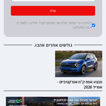
שלח
*
Checkboxes
בלחיצה על כפתור שלח אני מסכים לקבל מיילים ו-SMS מ
cartube.co.il
גולשים אחרים אהבו.
מבצע אפס ק"מ אטרקטיביים -
אפריל 2026