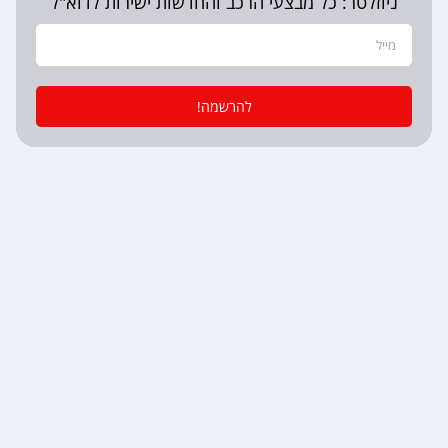
ניוזלטר: כל מבצעי הרכב והחדשות ישירות לדוא"ל
להרשמה!