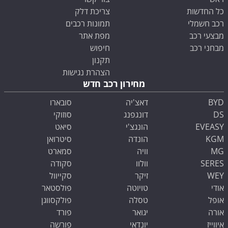
כל החדשות
צריכת דלק
רכב חשמלי
תמונות רכבים
מבצעי רכב
מפת אתר
מבחני רכב
חיפוש
תקנון
הצהרת נגישות
מחירון רכב חדש
BYD
דאצ'יה
סובארו
DS
דונגפנג
סוזוקי
EVEASY
הונגצ'י
סיאט
KGM
הונדה
סיטרואן
MG
וויה
סמארט
SERES
וולוו
סקודה
WEY
זיקר
סקייוול
אודי
טויוטה
פולסטאר
אופל
טסלה
פולקסווגן
אורה
יגואר
פורד
איווייז
יונדאי
פורשה