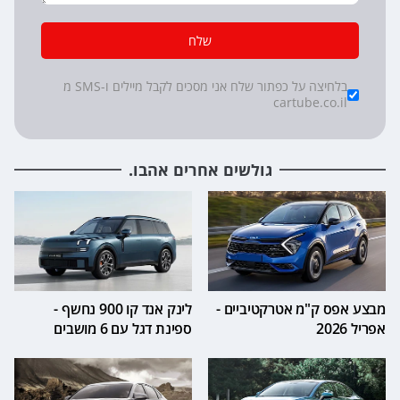
שלח
*
Checkboxes
בלחיצה על כפתור שלח אני מסכים לקבל מיילים ו-SMS מ
cartube.co.il
גולשים אחרים אהבו.
מבצע אפס ק"מ אטרקטיביים -
לינק אנד קו 900 נחשף -
אפריל 2026
ספינת דגל עם 6 מושבים