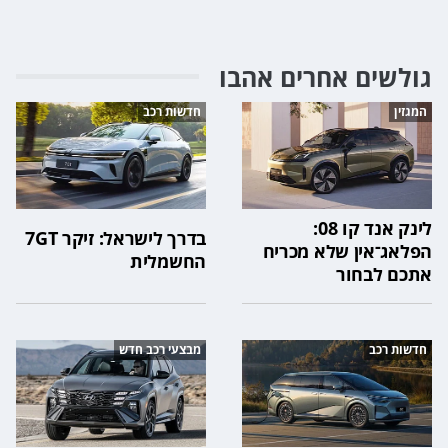
גולשים אחרים אהבו
המגזין
חדשות רכב
לינק אנד קו 08:
בדרך לישראל: זיקר 7GT
הפלאג־אין שלא מכריח
החשמלית
אתכם לבחור
חדשות רכב
מבצעי רכב חדש