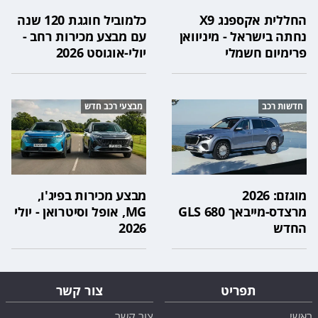
החללית אקספנג X9
כלמוביל חוגגת 120 שנה
נחתה בישראל - מיניוואן
עם מבצע מכירות רחב -
פרימיום חשמלי
יולי-אוגוסט 2026
חדשות רכב
מבצעי רכב חדש
מוגזם: 2026
מבצע מכירות בפיג'ו,
מרצדס-מייבאך GLS 680
MG, אופל וסיטרואן - יולי
החדש
2026
תפריט
צור קשר
ראשי
צור קשר