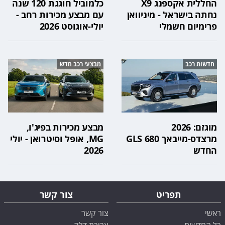
החללית אקספנג X9
כלמוביל חוגגת 120 שנה
נחתה בישראל - מיניוואן
עם מבצע מכירות רחב -
פרימיום חשמלי
יולי-אוגוסט 2026
חדשות רכב
מבצעי רכב חדש
מוגזם: 2026
מבצע מכירות בפיג'ו,
מרצדס-מייבאך GLS 680
MG, אופל וסיטרואן - יולי
החדש
2026
תפריט
צור קשר
ראשי
צור קשר