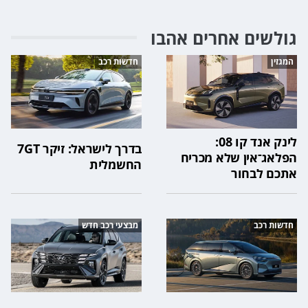
גולשים אחרים אהבו
המגזין
חדשות רכב
לינק אנד קו 08:
בדרך לישראל: זיקר 7GT
הפלאג־אין שלא מכריח
החשמלית
אתכם לבחור
חדשות רכב
מבצעי רכב חדש