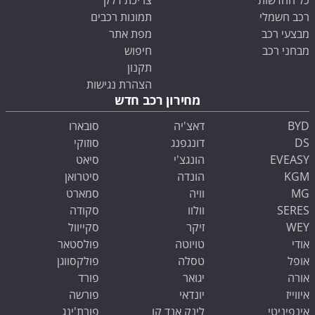
כל החדשות
צריכת דלק
רכב חשמלי
תמונות רכבים
מבצעי רכב
מפת אתר
מבחני רכב
חיפוש
תקנון
הצהרת נגישות
מחירון רכב חדש
BYD
דאצ'יה
סובארו
DS
דונגפנג
סוזוקי
EVEASY
הונגצ'י
סיאט
KGM
הונדה
סיטרואן
MG
וויה
סמארט
SERES
וולוו
סקודה
WEY
זיקר
סקייוול
אודי
טויוטה
פולסטאר
אופל
טסלה
פולקסווגן
אורה
יגואר
פורד
איווייז
יונדאי
פורשה
אינפיניטי
לינק אנד קו
פורת'ינג