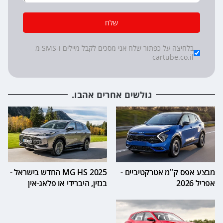
שלח
*
Checkboxes
בלחיצה על כפתור שלח אני מסכים לקבל מיילים ו-SMS מ
cartube.co.il
גולשים אחרים אהבו.
מבצע אפס ק"מ אטרקטיביים -
2025 MG HS החדש בישראל -
אפריל 2026
בנזין, היברידי או פלאג-אין