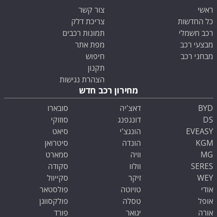
ראשי
צור קשר
כל החדשות
צריכת דלק
רכב חשמלי
תמונות רכבים
מבצעי רכב
מפת אתר
מבחני רכב
חיפוש
תקנון
הצהרת נגישות
מחירון רכב חדש
BYD
דאצ'יה
סובארו
DS
דונגפנג
סוזוקי
EVEASY
הונגצ'י
סיאט
KGM
הונדה
סיטרואן
MG
וויה
סמארט
SERES
וולוו
סקודה
WEY
זיקר
סקייוול
אודי
טויוטה
פולסטאר
אופל
טסלה
פולקסווגן
אורה
יגואר
פורד