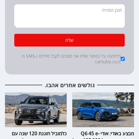
שלח
*
Checkboxes
בלחיצה על כפתור שלח אני מסכים לקבל מיילים ו-SMS מ
cartube.co.il
גולשים אחרים אהבו.
מבצע באודי: אודי Q6 45 e-
כלמוביל חוגגת 120 שנה עם