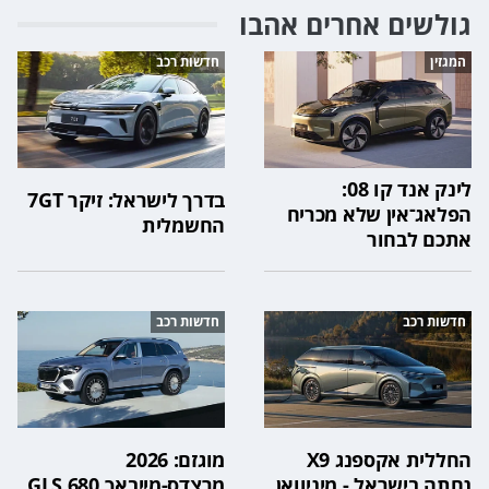
גולשים אחרים אהבו
המגזין
חדשות רכב
לינק אנד קו 08:
בדרך לישראל: זיקר 7GT
הפלאג־אין שלא מכריח
החשמלית
אתכם לבחור
חדשות רכב
חדשות רכב
החללית אקספנג X9
מוגזם: 2026
נחתה בישראל - מיניוואן
מרצדס-מייבאך GLS 680