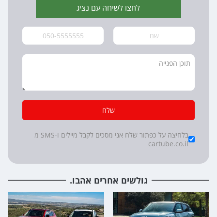
לחצו לשיחה עם נציג
שלח
*
Checkboxes
בלחיצה על כפתור שלח אני מסכים לקבל מיילים ו-SMS מ
cartube.co.il
גולשים אחרים אהבו.