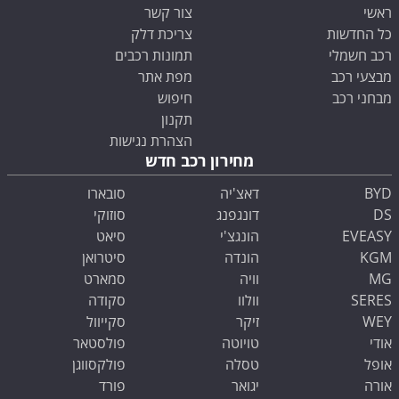
ראשי
צור קשר
כל החדשות
צריכת דלק
רכב חשמלי
תמונות רכבים
מבצעי רכב
מפת אתר
מבחני רכב
חיפוש
תקנון
הצהרת נגישות
מחירון רכב חדש
BYD
דאצ'יה
סובארו
DS
דונגפנג
סוזוקי
EVEASY
הונגצ'י
סיאט
KGM
הונדה
סיטרואן
MG
וויה
סמארט
SERES
וולוו
סקודה
WEY
זיקר
סקייוול
אודי
טויוטה
פולסטאר
אופל
טסלה
פולקסווגן
אורה
יגואר
פורד