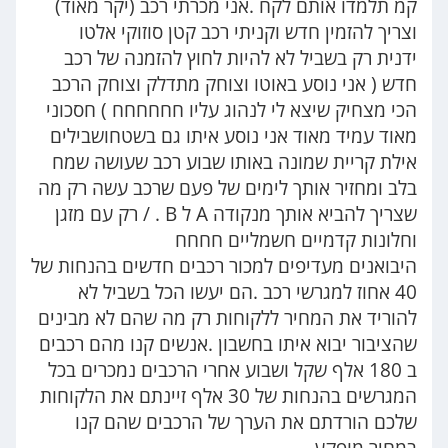
קמ תלמדו אותם לקח .אני מכרתי רכב (יקר מאוד)
וצריך להזמין חדש וקניתי רכב קטן סוזוקי אלטו
ידנית רק בשביל לא להיות לחוץ להזמנה של רכב
חדש ( אני נוסע באוטו וצוחק מתדלק וצוחק הרכב
הכי מצחיק שיצא לי לנהוג עליו חחחחחח ) חסכוני
מאוד עמיד מאוד אני נוסע איתו גם בשטחושבילים
אילת קריית שמונה באותו שבוע רכב שעושה שמח
בלב ומחזיר אותך לימים של פעם שרכב עשה רק מה
שצריך להביא אותך מנקודה A ל B . / רק עם מזגן
וחלונות קדמיים חשמליים חחחח
היבואנים מעדיפים למכור רכבים חדשים בהנחות של
40 אחוז למגרשי רכב .הם יעשו הכל בשביל לא
להוריד את המחיר ללקוחות רק מה שהם לא מבינים
שהציבור יבוא איתו בחשבון .אנשים קנו מהם רכבים
ב 180 אלף שקל ושבוע אחרי הרכבים נמכרים בכל
המגרשים בהנחות של 30 אלף זיינתם את הלקוחות
שלכם הורדתם את הערך של הרכבים שהם קנו