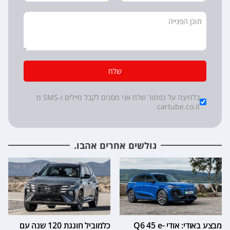
שלח
*
Checkboxes
בלחיצה על כפתור שלח אני מסכים לקבל מיילים ו-SMS מ
cartube.co.il
גולשים אחרים אהבו.
מבצע באודי: אודי Q6 45 e-
כלמוביל חוגגת 120 שנה עם