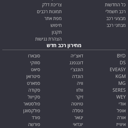
כל החדשות
צריכת דלק
רכב חשמלי
תמונות רכבים
מבצעי רכב
מפת אתר
מבחני רכב
חיפוש
תקנון
הצהרת נגישות
מחירון רכב חדש
BYD
דאצ'יה
סובארו
DS
דונגפנג
סוזוקי
EVEASY
הונגצ'י
סיאט
KGM
הונדה
סיטרואן
MG
וויה
סמארט
SERES
וולוו
סקודה
WEY
זיקר
סקייוול
אודי
טויוטה
פולסטאר
אופל
טסלה
פולקסווגן
אורה
יגואר
פורד
איווייז
יונדאי
פורשה