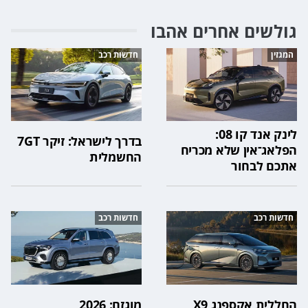
גולשים אחרים אהבו
המגזין
חדשות רכב
לינק אנד קו 08:
בדרך לישראל: זיקר 7GT
הפלאג־אין שלא מכריח
החשמלית
אתכם לבחור
חדשות רכב
חדשות רכב
החללית אקספנג X9
מוגזם: 2026