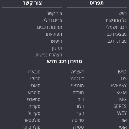
תפריט
צור קשר
ראשי
צור קשר
כל החדשות
צריכת דלק
רכב חשמלי
תמונות רכבים
מבצעי רכב
מפת אתר
מבחני רכב
חיפוש
תקנון
הצהרת נגישות
מחירון רכב חדש
BYD
דאצ'יה
סובארו
DS
דונגפנג
סוזוקי
EVEASY
הונגצ'י
סיאט
KGM
הונדה
סיטרואן
MG
וויה
סמארט
SERES
וולוו
סקודה
WEY
זיקר
סקייוול
אודי
טויוטה
פולסטאר
אופל
טסלה
פולקסווגן