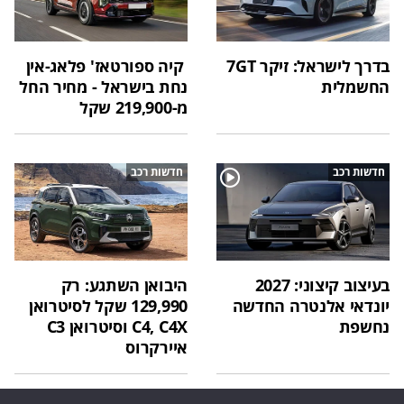
בדרך לישראל: זיקר 7GT
קיה ספורטאז' פלאג-אין
החשמלית
נחת בישראל - מחיר החל
מ-219,900 שקל
חדשות רכב
חדשות רכב
בעיצוב קיצוני: 2027
היבואן השתגע: רק
יונדאי אלנטרה החדשה
129,990 שקל לסיטרואן
נחשפת
C4, C4X וסיטרואן C3
איירקרוס