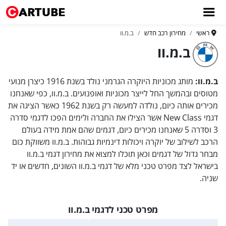
ראשי
מחירון רכב חדש
ב.מ.וו
ב.מ.וו
ב.מ.וו:
מותג מכוניות היוקרה הגרמני נולד בשנת 1916 כיצרן מנועי
מטוסים ובהמשך החל לייצר מכוניות ואופנועים. ב.מ.וו, כפי שאנחנו
מכירים אותה כיום, נולדה למעשה רק בשנת 1962 כאשר הציגה את
דגמי New Class אשר הצילו את החברה ולימים הפכו לדגמי סדרה
3 וסדרה 5 שאנחנו מכירים כיום, דגמים שהם אמת מידה בעולם
הרכב לשילוב של יוקרה ויכולות דינמיות גבוהות. ב.מ.וו משווקת כום
מבחר גדול של דגמים וכאן תוכלו למצוא את מחירון דגמי ב.מ.וו
בישראל לצד מפרט טכני מלא של דגמי ב.מ.וו השונים, חדשים או יד
שניה.
מפרט טכני לדגמי ב.מ.וו