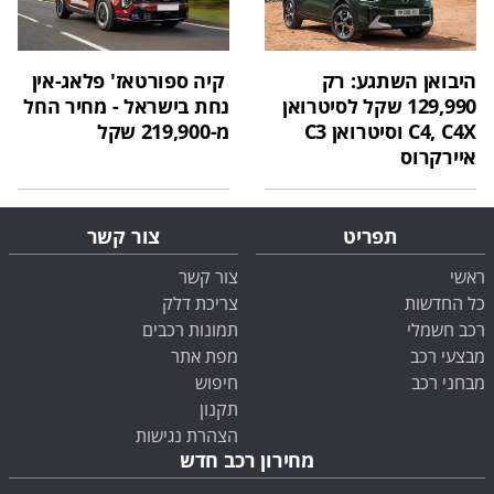
היבואן השתגע: רק
קיה ספורטאז' פלאג-אין
129,990 שקל לסיטרואן
נחת בישראל - מחיר החל
C4, C4X וסיטרואן C3
מ-219,900 שקל
איירקרוס
תפריט
צור קשר
ראשי
צור קשר
כל החדשות
צריכת דלק
רכב חשמלי
תמונות רכבים
מבצעי רכב
מפת אתר
מבחני רכב
חיפוש
תקנון
הצהרת נגישות
מחירון רכב חדש