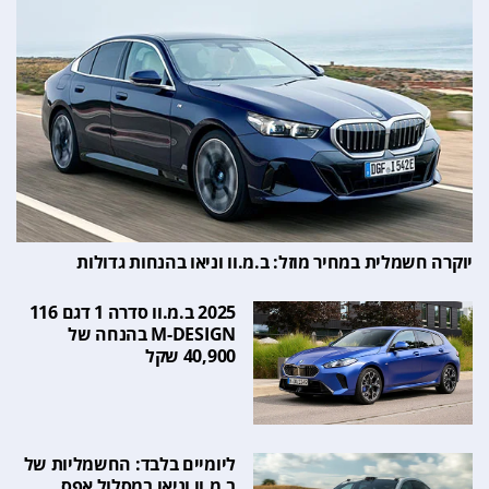
יוקרה חשמלית במחיר מוזל: ב.מ.וו וניאו בהנחות גדולות
2025 ב.מ.וו סדרה 1 דגם 116
M-DESIGN בהנחה של
40,900 שקל
ליומיים בלבד: החשמליות של
ב.מ.וו וניאו במסלול אפס