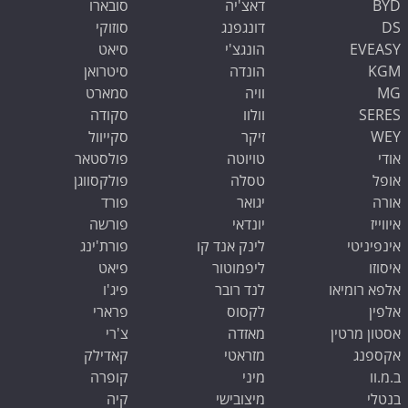
BYD
דאצ'יה
סובארו
DS
דונגפנג
סוזוקי
EVEASY
הונגצ'י
סיאט
KGM
הונדה
סיטרואן
MG
וויה
סמארט
SERES
וולוו
סקודה
WEY
זיקר
סקייוול
אודי
טויוטה
פולסטאר
אופל
טסלה
פולקסווגן
אורה
יגואר
פורד
איווייז
יונדאי
פורשה
אינפיניטי
לינק אנד קו
פורת'ינג
איסוזו
ליפמוטור
פיאט
אלפא רומיאו
לנד רובר
פיג'ו
אלפין
לקסוס
פרארי
אסטון מרטין
מאזדה
צ'רי
אקספנג
מזראטי
קאדילק
ב.מ.וו
מיני
קופרה
שלום 👋 אני
בנטלי
מיצובישי
קיה
הצ'אטבוט של האתר!