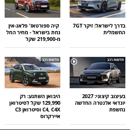
בדרך לישראל: זיקר 7GT
קיה ספורטאז' פלאג-אין
החשמלית
נחת בישראל - מחיר החל
מ-219,900 שקל
חדשות רכב
חדשות רכב
בעיצוב קיצוני: 2027
היבואן השתגע: רק
יונדאי אלנטרה החדשה
129,990 שקל לסיטרואן
נחשפת
C4, C4X וסיטרואן C3
איירקרוס