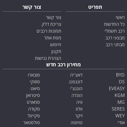
תפריט
צור קשר
ראשי
צור קשר
כל החדשות
צריכת דלק
רכב חשמלי
תמונות רכבים
מבצעי רכב
מפת אתר
מבחני רכב
חיפוש
תקנון
הצהרת נגישות
מחירון רכב חדש
BYD
דאצ'יה
סובארו
DS
דונגפנג
סוזוקי
EVEASY
הונגצ'י
סיאט
KGM
הונדה
סיטרואן
MG
וויה
סמארט
SERES
וולוו
סקודה
WEY
זיקר
סקייוול
אודי
טויוטה
פולסטאר