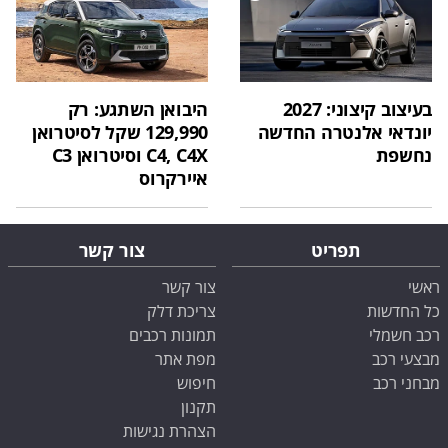
בעיצוב קיצוני: 2027
היבואן השתגע: רק
יונדאי אלנטרה החדשה
129,990 שקל לסיטרואן
נחשפת
C4, C4X וסיטרואן C3
איירקרוס
תפריט
צור קשר
ראשי
צור קשר
כל החדשות
צריכת דלק
רכב חשמלי
תמונות רכבים
מבצעי רכב
מפת אתר
מבחני רכב
חיפוש
תקנון
הצהרת נגישות