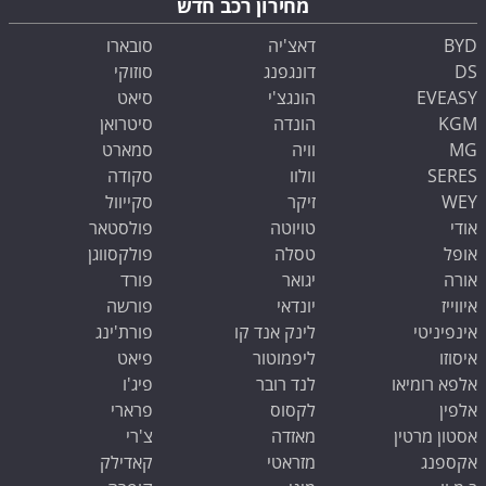
מחירון רכב חדש
BYD
דאצ'יה
סובארו
DS
דונגפנג
סוזוקי
EVEASY
הונגצ'י
סיאט
KGM
הונדה
סיטרואן
MG
וויה
סמארט
SERES
וולוו
סקודה
WEY
זיקר
סקייוול
אודי
טויוטה
פולסטאר
אופל
טסלה
פולקסווגן
אורה
יגואר
פורד
איווייז
יונדאי
פורשה
אינפיניטי
לינק אנד קו
פורת'ינג
איסוזו
ליפמוטור
פיאט
אלפא רומיאו
לנד רובר
פיג'ו
אלפין
לקסוס
פרארי
אסטון מרטין
מאזדה
צ'רי
אקספנג
מזראטי
קאדילק