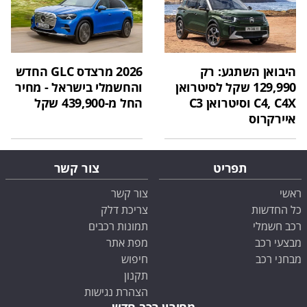
היבואן השתגע: רק
2026 מרצדס GLC החדש
129,990 שקל לסיטרואן
והחשמלי בישראל - מחיר
C4, C4X וסיטרואן C3
החל מ-439,900 שקל
איירקרוס
תפריט
צור קשר
ראשי
צור קשר
כל החדשות
צריכת דלק
רכב חשמלי
תמונות רכבים
מבצעי רכב
מפת אתר
מבחני רכב
חיפוש
תקנון
הצהרת נגישות
מחירון רכב חדש