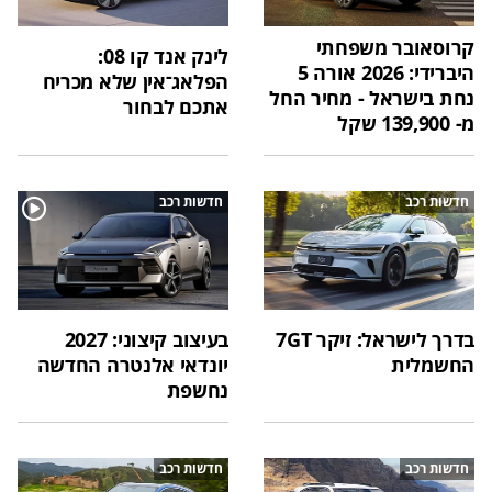
קרוסאובר משפחתי
לינק אנד קו 08:
היברידי: 2026 אורה 5
הפלאג־אין שלא מכריח
נחת בישראל - מחיר החל
אתכם לבחור
מ- 139,900 שקל
חדשות רכב
חדשות רכב
בדרך לישראל: זיקר 7GT
בעיצוב קיצוני: 2027
החשמלית
יונדאי אלנטרה החדשה
נחשפת
חדשות רכב
חדשות רכב