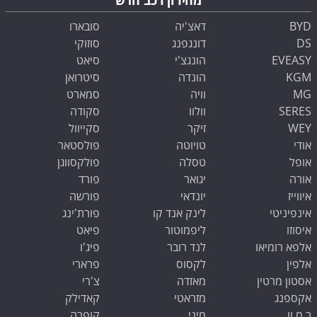
BYD
דאצ'יה
סובארו
DS
דונגפנג
סוזוקי
EVEASY
הונגצ'י
סיאט
KGM
הונדה
סיטרואן
MG
וויה
סמארט
SERES
וולוו
סקודה
WEY
זיקר
סקייוול
אודי
טויוטה
פולסטאר
אופל
טסלה
פולקסווגן
אורה
יגואר
פורד
איווייז
יונדאי
פורשה
אינפיניטי
לינק אנד קו
פורת'ינג
איסוזו
ליפמוטור
פיאט
אלפא רומיאו
לנד רובר
פיג'ו
אלפין
לקסוס
פרארי
אסטון מרטין
מאזדה
צ'רי
אקספנג
מזראטי
קאדילק
ב.מ.וו
מיני
קופרה