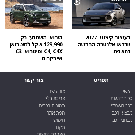
בעיצוב קיצוני: 2027
היבואן השתגע: רק
יונדאי אלנטרה החדשה
129,990 שקל לסיטרואן
נחשפת
C4, C4X וסיטרואן C3
איירקרוס
תפריט
צור קשר
ראשי
צור קשר
כל החדשות
צריכת דלק
רכב חשמלי
תמונות רכבים
מבצעי רכב
מפת אתר
מבחני רכב
חיפוש
תקנון
הצהרת נגישות