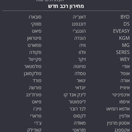
מחירון רכב חדש
BYD
דאצ'יה
סובארו
DS
דונגפנג
סוזוקי
EVEASY
הונגצ'י
סיאט
KGM
הונדה
סיטרואן
MG
וויה
סמארט
SERES
וולוו
סקודה
WEY
זיקר
סקייוול
אודי
טויוטה
פולסטאר
אופל
טסלה
פולקסווגן
אורה
יגואר
פורד
איווייז
יונדאי
פורשה
אינפיניטי
לינק אנד קו
פורת'ינג
איסוזו
ליפמוטור
פיאט
אלפא רומיאו
לנד רובר
פיג'ו
אלפין
לקסוס
פרארי
אסטון מרטין
מאזדה
צ'רי
אקספנג
מזראטי
קאדילק