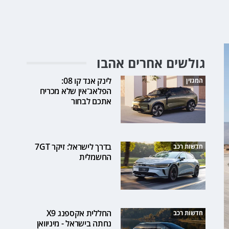
גולשים אחרים אהבו
לינק אנד קו 08:
המגזין
הפלאג־אין שלא מכריח
אתכם לבחור
בדרך לישראל: זיקר 7GT
חדשות רכב
החשמלית
החללית אקספנג X9
חדשות רכב
נחתה בישראל - מיניוואן