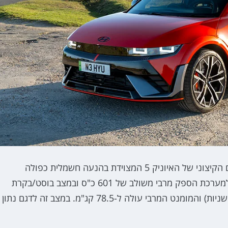
את האיוניק 5N אנחנו כבר מכירים היטב, גרסת הביצועים הקיצוני של האיוניק 5 המצוידת בהנעה חשמלית כפולה
המשלבת מנוע חשמלי קדמי 223 כ"ס ואחורי 378 כ"ס. למערכת הספק מרבי משולב של 601 כ"ס ובמצב בוסט/בקרת
יציאה מהמקום ההספק המרבי עולה ל-641 כ"ס (עד 10 שניות) והמומנט המרבי עולה ל-78.5 קג"מ. במצב זה לדגם נתון