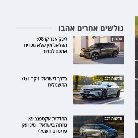
גולשים אחרים אהבו
לינק אנד קו 08:
המגזין
הפלאג־אין שלא מכריח
אתכם לבחור
בדרך לישראל: זיקר 7GT
חדשות רכב
החשמלית
החללית אקספנג X9
חדשות רכב
נחתה בישראל - מיניוואן
פרימיום חשמלי