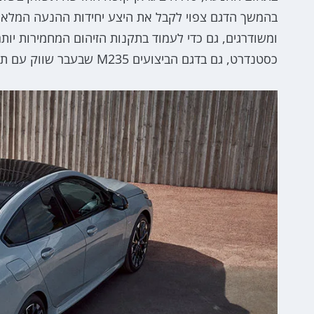
כסטנדרט, גם בדגם הביצועים M235 שבעבר שווק עם תיבת 8 הילוכים אוטומטית.