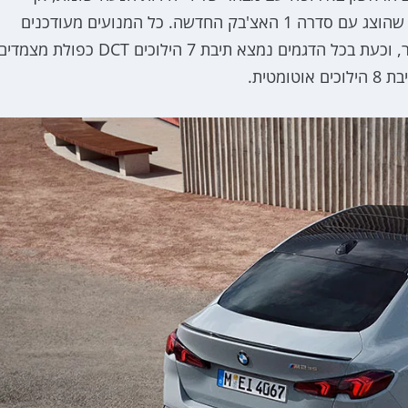
בהמשך הדגם צפוי לקבל את היצע יחידות ההנעה המלא שהוצג עם סדרה 1 האצ'בק החדשה. כל המנועים מעודכנים
ומשודרגים, גם כדי לעמוד בתקנות הזיהום המחמירות יותר, וכעת בכל הדגמים נמצא תיבת 7 הילוכים DCT כפולת מצמד