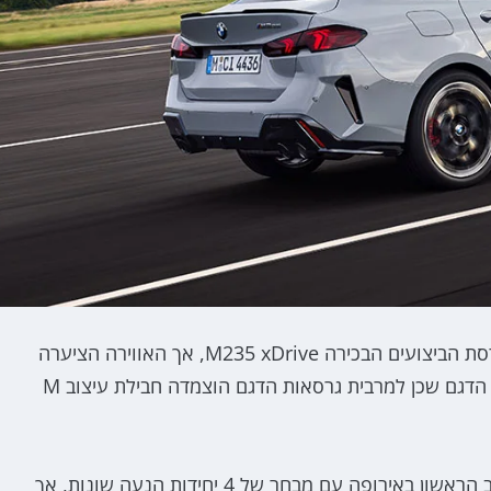
קחו בחשבון שבשלב זה ב.מ.וו שיחררה רק תמונות של גרסת הביצועים הבכירה M235 xDrive, אך האווירה הציערה
והספורטיבית יותר תמשיך גם לגרסאות הנמוכות יותר של הדגם שכן למרבית גרסאות הדגם הוצמדה חבילת עיצוב M
בתחום ההנעה, סדרה 2 גראן קופה החדשה תשווק בשלב הראשון באירופה עם מבחר של 4 יחידות הנעה שונות, אך