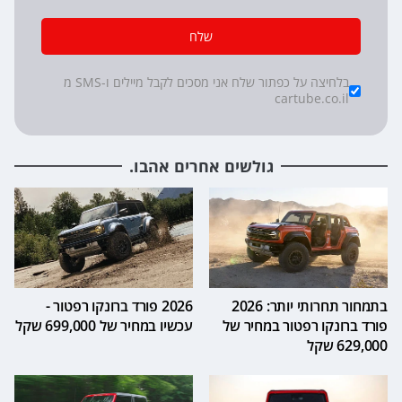
שלח
*
Checkboxes
בלחיצה על כפתור שלח אני מסכים לקבל מיילים ו-SMS מ
cartube.co.il
גולשים אחרים אהבו.
בתמחור תחרותי יותר: 2026
2026 פורד ברונקו רפטור -
פורד ברונקו רפטור במחיר של
עכשיו במחיר של 699,000 שקל
629,000 שקל