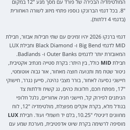
המולטימדיה הבכירה של פורד עם מסך מגע "12 במקום
"8. בכל דגמי הברונקו נוספו פתחי מיזוג לשורה האחורית
(בדגמי 4 דלתות).
דגמי ברנקו 2026 יהיו זמינים עם שתי חבילות אבזור, חבילת
MID לדגמי Big Bend ו- Black Diamond וחבילת LUX
המאובזרת יותר לדגמים Outer Banks ו- Badlands.
חבילת
MID
כולל, בין היתר: בקרת סטייה מנתיב אקטיבית,
ניטור שטח מת ותנועה חוצה מאחור, אור גבוה אוטומטי,
חיישני נסיעה לאחור, בורר מצבי נהיגה, סייען נגרר, חישוקי
"17, מפתח חכם, חלונות כהים, גג קשיח ודלתות צד
הניתנים לפירוק קל, חיישני חניה אחוריים, גלגל חלופי
בגודל מלא, בקרת אקלים מפוצלת, מולטימדיה "12, לוח
מחוונים דיגיטלי "10.25, בלם יד חשמלי ועוד. חבילת
LUX
מוסיפה לרשימה בקרת שיוט אדפטיבית, מערכת שמע עם