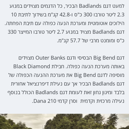
למעט דגם Badlands הבכיר, כל הדגמים מצוידים במנוע
2.3 ליטר טורבו 300 כ"ס ו-42.8 קג"מ בשידוך לתיבת 10
הילוכים אוטומטית ומערכת הנעה כפולה עם תיבת הפחתה.
דגם Badlands מצויד במנוע 2.7 ליטר טורבו המייצר 330
כ"ס ומומנט מרבי של 57.7 קג"מ.
דגם Big Bend הבסיסי ודגם Outer Banks מצוידים
באותה מערכת הנעה כפולה. חבילת Black Diamond
מוסיפה לדגם Big Bend את מערכת ההנעה הכפולה של
דגם Badlands הבכיר אך עם נעילת דיפרנציאל אחורית
בלבד ומיגון גחון זאת לעומת דגם Badlands הכולל בנוסף
נעילה מרכזית וקדמית וסרן קדמי Dana 210.