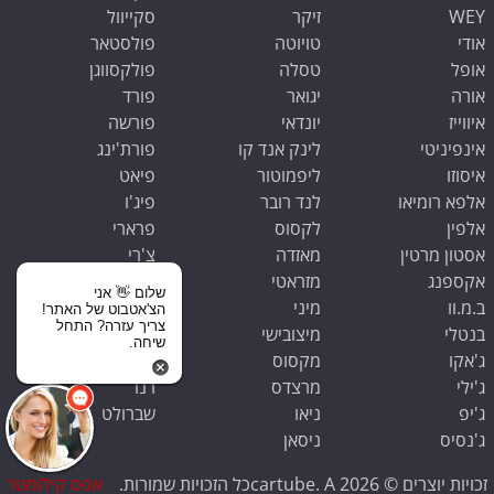
WEY
זיקר
סקייוול
אודי
טויוטה
פולסטאר
אופל
טסלה
פולקסווגן
אורה
יגואר
פורד
איווייז
יונדאי
פורשה
אינפיניטי
לינק אנד קו
פורת'ינג
איסוזו
ליפמוטור
פיאט
אלפא רומיאו
לנד רובר
פיג'ו
אלפין
לקסוס
פרארי
אסטון מרטין
מאזדה
צ'רי
אקספנג
מזראטי
קאדילק
שלום 👋 אני
ב.מ.וו
מיני
קופרה
הצ'אטבוט של האתר!
צריך עזרה? התחל
בנטלי
מיצובישי
קיה
שיחה.
ג'אקו
מקסוס
ראם
ג'ילי
מרצדס
רנו
ג'יפ
ניאו
שברולט
ג'נסיס
ניסאן
זכויות יוצרים © 2026 cartube. Aכל הזכויות שמורות.
אפס קילומטר