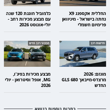
החללית אקספנג X9
כלמוביל חוגגת 120 שנה
נחתה בישראל - מיניוואן
עם מבצע מכירות רחב -
פרימיום חשמלי
יולי-אוגוסט 2026
חדשות רכב
מבצעי רכב חדש
מוגזם: 2026
מבצע מכירות בפיג'ו,
מרצדס-מייבאך GLS 680
MG, אופל וסיטרואן - יולי
החדש
2026
כתבות נוספות בנושא