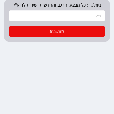
ניוזלטר: כל מבצעי הרכב והחדשות ישירות לדוא"ל
להרשמה!