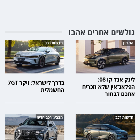
גולשים אחרים אהבו
המגזין
חדשות רכב
לינק אנד קו 08:
בדרך לישראל: זיקר 7GT
הפלאג־אין שלא מכריח
החשמלית
אתכם לבחור
חדשות רכב
מבצעי רכב חדש