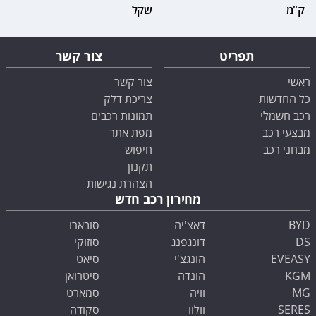
ק"מ
שקל
תפריט
צור קשר
ראשי
צור קשר
כל החדשות
צריכת דלק
רכב חשמלי
תמונות רכבים
מבצעי רכב
מפת אתר
מבחני רכב
חיפוש
תקנון
הצהרת נגישות
מחירון רכב חדש
BYD
דאצ'יה
סובארו
DS
דונגפנג
סוזוקי
EVEASY
הונגצ'י
סיאט
KGM
הונדה
סיטרואן
MG
וויה
סמארט
SERES
וולוו
סקודה