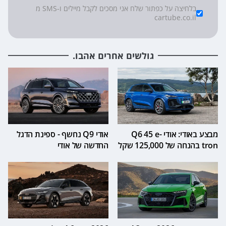
*
Checkboxes
בלחיצה על כפתור שלח אני מסכים לקבל מיילים ו-SMS מ
cartube.co.il
גולשים אחרים אהבו.
מבצע באודי: אודי Q6 45 e-
אודי Q9 נחשף - ספינת הדגל
tron בהנחה של 125,000 שקל
החדשה של אודי