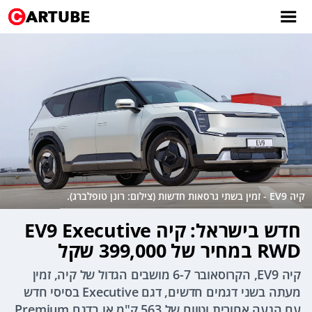
קיה EV9 - זמין בשתי גרסאות חדשות (צילום: רונן טופלברג).
חדש בישראל: קיה EV9 Executive
RWD במחיר של 399,000 שקל
קיה EV9, הקרוסאובר 6-7 מושבים הגדול של קיה, זמין
מעתה בשני דגמים חדשים, דגם Executive בסיסי חדש
עם הנעה אחורית וטווח של 563 ק"מ או בדגם Premium