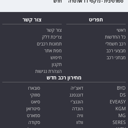
ספורטיבית - גלקסי TT אולטרה
חדש
תפריט
צור קשר
ראשי
צור קשר
כל החדשות
צריכת דלק
רכב חשמלי
תמונות רכבים
מבצעי רכב
מפת אתר
מבחני רכב
חיפוש
תקנון
הצהרת נגישות
מחירון רכב חדש
BYD
דאצ'יה
סובארו
DS
דונגפנג
סוזוקי
EVEASY
הונגצ'י
סיאט
KGM
הונדה
סיטרואן
MG
וויה
סמארט
SERES
וולוו
סקודה