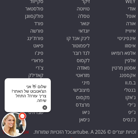
WEY
זיקר
סקייוול
אודי
טויוטה
פולסטאר
אופל
טסלה
פולקסווגן
אורה
יגואר
פורד
איווייז
יונדאי
פורשה
אינפיניטי
לינק אנד קו
פורת'ינג
איסוזו
ליפמוטור
פיאט
אלפא רומיאו
לנד רובר
פיג'ו
אלפין
לקסוס
פרארי
אסטון מרטין
מאזדה
צ'רי
אקספנג
מזראטי
קאדילק
ב.מ.וו
מיני
קופרה
שלום 👋 אני
בנטלי
מיצובישי
קיה
הצ'אטבוט של האתר!
צריך עזרה? התחל
ג'אקו
מקסוס
ראם
שיחה.
ג'ילי
מרצדס
רנו
ג'יפ
ניאו
שברולט
ג'נסיס
ניסאן
זכויות יוצרים © 2026 cartube. Aכל הזכויות שמורות.
אפס קילומטר