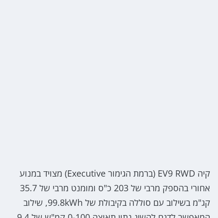
קיה EV9 RWD (ברמת הגימור Executive) מצויד במנוע
אחורי בהספק מרבי של 203 כ"ס ומומנט מרבי של 35.7
קג"מ בשילוב עם סוללה בקיבולת של 99.8kWh, שילוב
המאפשר לדגם להשיג נתון תאוצה 0-100 קמ"ש של 9.4