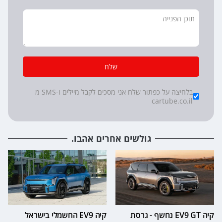
שלח
*
Checkboxes
בלחיצה על כפתור שלח אני מסכים לקבל מיילים ו-SMS מ
cartube.co.il
גולשים אחרים אהבו.
קיה EV9 GT נחשף - גרסת
קיה EV9 החשמלי בישראל