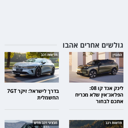
גולשים אחרים אהבו
המגזין
חדשות רכב
לינק אנד קו 08:
בדרך לישראל: זיקר 7GT
הפלאג־אין שלא מכריח
החשמלית
אתכם לבחור
חדשות רכב
מבצעי רכב חדש