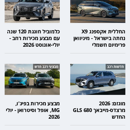
החללית אקספנג X9
כלמוביל חוגגת 120 שנה
נחתה בישראל - מיניוואן
עם מבצע מכירות רחב -
פרימיום חשמלי
יולי-אוגוסט 2026
חדשות רכב
מבצעי רכב חדש
מוגזם: 2026
מבצע מכירות בפיג'ו,
מרצדס-מייבאך GLS 680
MG, אופל וסיטרואן - יולי
החדש
2026