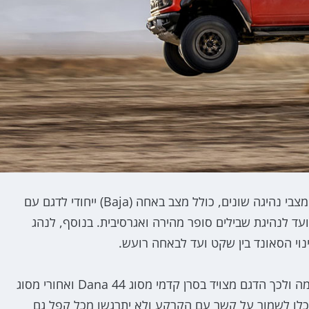
בורר מצבי הנהיגה G.O.A.T מאפשר לנהג לבחור מבין 7 מצבי נהיגה שונים, כולל מצב באחה (Baja) ייחודי לדגם עם
 לנהיגת שבילים סופר מהירה ואגרסיבית. בנוסף, לנהג
בשביל נהיגת שטח קשוחה צריך גם סרנים שיעמדו במשימה ולכך הדגם מצויד בסרן קדמי מסוג Dana 44 ואחורי מסוג
Dana  ובשביל שהצמיגים, "37 על חישוקי "17, יוכלו לשמור על קשר עם הקרקע ולא יתרגשו מכל קפל גם