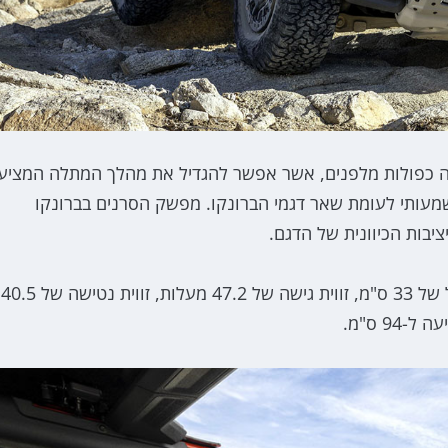
עצה כפולות מלפנים, אשר אפשר להגדיל את מהלך המתלה המציע
ס"מ מאחור - שדרוג משמעותי לעומת שאר דגמי הברונקו. מפשק הסרנים בברונקו
כל השינויים האלו מאפשרים לדגם להציג מרווח גחון גדול של 33 ס"מ, זווית גישה של 47.2 מעלות, זווית נטישה של 40.5