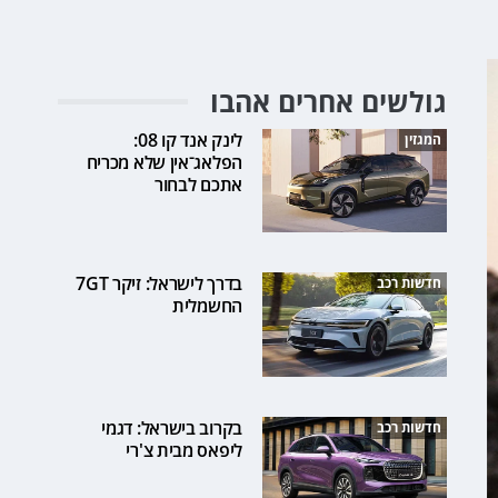
גולשים אחרים אהבו
לינק אנד קו 08:
המגזין
הפלאג־אין שלא מכריח
אתכם לבחור
בדרך לישראל: זיקר 7GT
חדשות רכב
החשמלית
בקרוב בישראל: דגמי
חדשות רכב
ליפאס מבית צ'רי