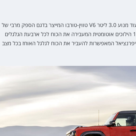
בכדי לטרוף את השטח במהירות צריך מנוע חזק ואת זה עוד מנוע 3.0 ליטר V6 טווין-טורבו המייצר בדגם הספק מרבי של
400 כ"ס ומומנט מרבי של 59.4 קג"מ, המשודך לתיבת 10 הילוכים אוטומטית המעבירה את הכוח לכל ארבעת הגלגלים
ת משלוש נעילות דיפרנציאל המאפשרות להעביר את הכוח לגלגל האוחז בכל מצב