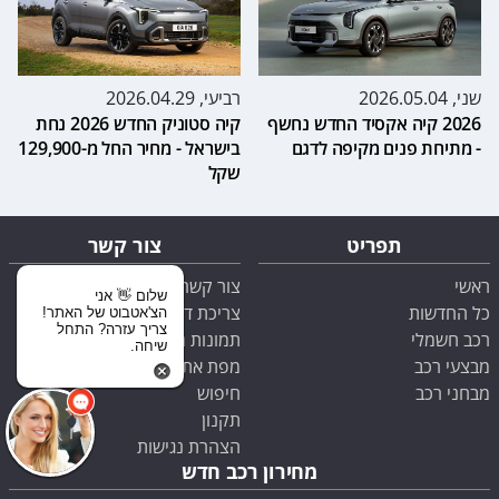
שני, 2026.05.04
רביעי, 2026.04.29
2026 קיה אקסיד החדש נחשף
קיה סטוניק החדש 2026 נחת
- מתיחת פנים מקיפה לדגם
בישראל - מחיר החל מ-129,900
שקל
תפריט
צור קשר
ראשי
צור קשר
שלום 👋 אני
כל החדשות
צריכת דלק
הצ'אטבוט של האתר!
צריך עזרה? התחל
רכב חשמלי
תמונות רכבים
שיחה.
מבצעי רכב
מפת אתר
מבחני רכב
חיפוש
תקנון
הצהרת נגישות
מחירון רכב חדש