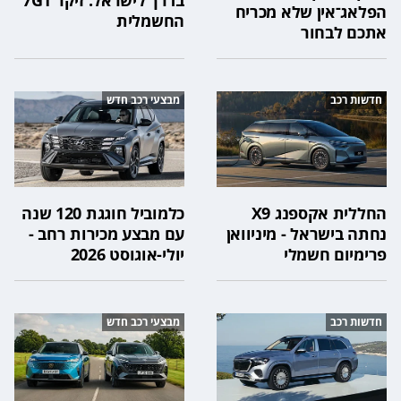
בדרך לישראל: זיקר 7GT
הפלאג־אין שלא מכריח
החשמלית
אתכם לבחור
חדשות רכב
מבצעי רכב חדש
החללית אקספנג X9
כלמוביל חוגגת 120 שנה
נחתה בישראל - מיניוואן
עם מבצע מכירות רחב -
פרימיום חשמלי
יולי-אוגוסט 2026
חדשות רכב
מבצעי רכב חדש