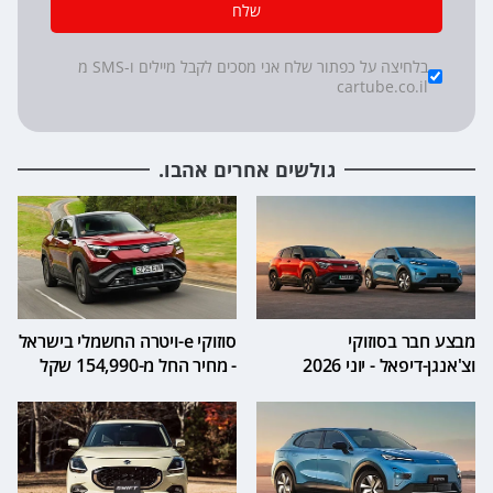
שלח
*
Checkboxes
בלחיצה על כפתור שלח אני מסכים לקבל מיילים ו-SMS מ
cartube.co.il
גולשים אחרים אהבו.
מבצע חבר בסוזוקי
סוזוקי e-ויטרה החשמלי בישראל
וצ'אנגן-דיפאל - יוני 2026
- מחיר החל מ-154,990 שקל