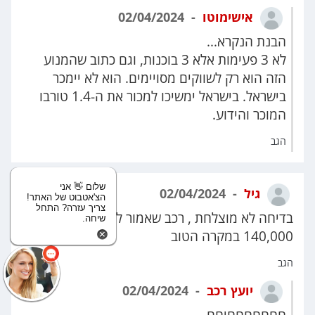
אישימוטו
02/04/2024
הבנת הנקרא...
לא 3 פעימות אלא 3 בוכנות, וגם כתוב שהמנוע
הזה הוא רק לשווקים מסויימים. הוא לא יימכר
בישראל. בישראל ימשיכו למכור את ה-1.4 טורבו
המוכר והידוע.
הגב
שלום 👋 אני
גיל
02/04/2024
הצ'אטבוט של האתר!
צריך עזרה? התחל
בדיחה לא מוצלחת , רכב שאמור לעלות במקסימום
שיחה.
140,000 במקרה הטוב
הגב
יועץ רכב
02/04/2024
חחחחחחחיחח