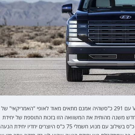
יונדאי פליסייד היוצא שווק בישראל עם מנוע 3.8 ליטר V6 עם 291 כ"סשהיה אמנם מתאים מאוד לאופי "האמריקאי" של
החדש משנה מהותית את המשוואה הזו בזכות התוספת של יחידת
הנעה היברידית המבוססת על מנוע 2.5 ליטר טורבו 258 כ"ס בשילוב עם מנוע חשמלי 75 כ"ס היוצרים יחדיו יחידת הנעה