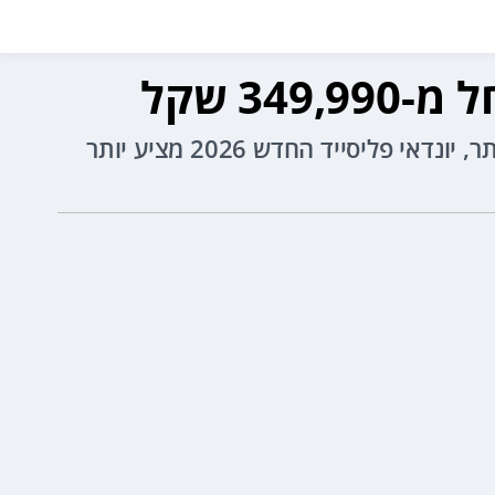
עם הנעה היברידית חזקה וחסכונית, תא נוסעים מפואר ומרווח ל-7 או 8 נוסעים ותמחור תחרותי יותר, יונדאי פליסייד החדש 2026 מציע יותר