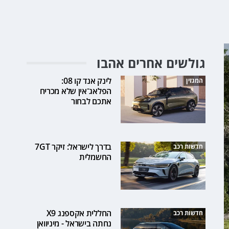
גולשים אחרים אהבו
לינק אנד קו 08:
המגזין
הפלאג־אין שלא מכריח
אתכם לבחור
בדרך לישראל: זיקר 7GT
חדשות רכב
החשמלית
החללית אקספנג X9
חדשות רכב
נחתה בישראל - מיניוואן