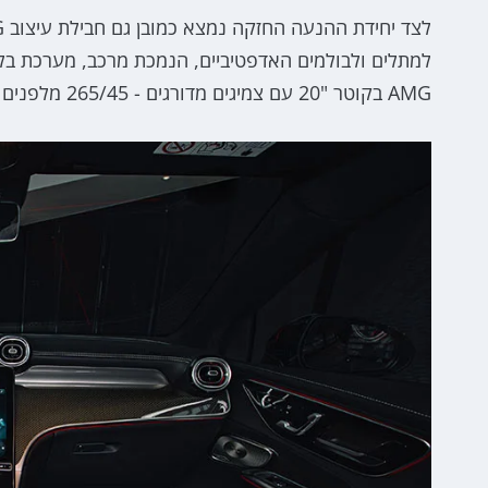
AMG בקוטר "20 עם צמיגים מדורגים - 265/45 מלפנים ו-295,40 מאחור.