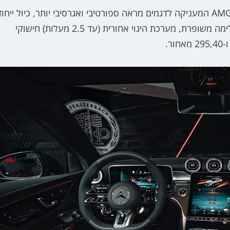
לצד יחידת ההנעה החזקה נמצא כמובן גם חבילת עיצוב AMG המעניקה לדגמים מראה ספורטיבי ואגרסיבי יותר, כיול ייחו
למתלים ולבולמים האדפטיביים, הנמכת מרכב, מערכת בלימה משופרת, מערכת היגוי אחורית (עד 2.5 מעלות) חישוקי