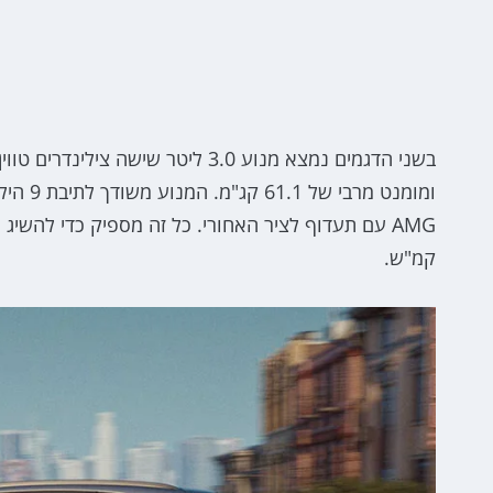
קמ"ש.