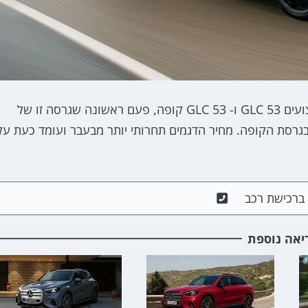
כלמוביל-מרצדס מודיעה על תחילת השיווק של דגמי הביצועים GLC 53 ו- GLC 53 קופה, פעם ראשונה שגרסה זו של
גרסת ה- SUV הרגילה ולא רק בגרסת הקופה. מחיר הדגמים תחרותי יותר מבעבר ועומד כעת על
ם ברכישת רכב
יאה נוספת