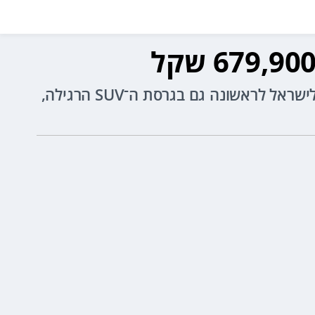
עם 449 כ"ס, הנעה כפולה וביצועים של 0-100 קמ"ש ב־4.2 שניות, מרצדס AMG GLC 53 מגיע לישראל לראשונה גם בגרסת ה־SUV הרגילה,