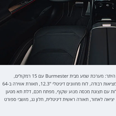
שני הדגמים ישווקו ברמת גימור אחת עשירה הכוללת, בין היתר: מערכת שמע מבית Burmester עם 15 רמקולים,
מולטימדיה MBUX עם מסך מגע אנכי "11.9 עם תצוגת מציאות רבודה, לוח מחוונים דיגיטלי "12.3, תאורת אווירה ב-64
ניווט מקורי, בולמים אדפטיבים, מצלמת 360 מעלות עם תצוגת מכסה מנוע שקוף, מפתח חכם, דלת תא מטען
אה לאחור, תאורה ראשית דיגיטלית, חלון גג, מושבי ספורט