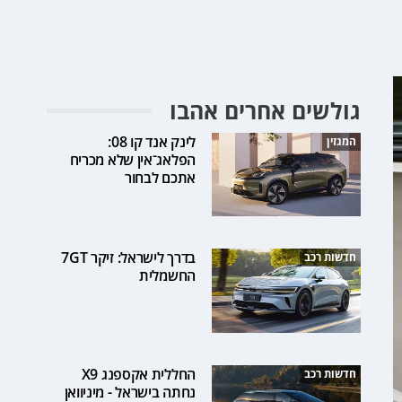
גולשים אחרים אהבו
לינק אנד קו 08:
המגזין
הפלאג־אין שלא מכריח
אתכם לבחור
בדרך לישראל: זיקר 7GT
חדשות רכב
החשמלית
החללית אקספנג X9
חדשות רכב
נחתה בישראל - מיניוואן