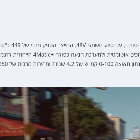
בשני הדגמים נמצא מנוע 3.0 ליטר שישה צילינדרים טווין-טורבו, עם סיוע חשמלי 48V, המייצר הספק מרבי של 449 כ"ס
ומומנט מרבי של 61.1 קג"מ. המנוע משודך לתיבת 9 הילוכים אוטומטית ולמערכת הנעה כפולה +4Matic הייחודית לדג
AMG עם תעדוף לציר האחורי. כל זה מספיק כדי להשיג נתון תאוצה 0-100 קמ"ש של 4.2 שניות ומה