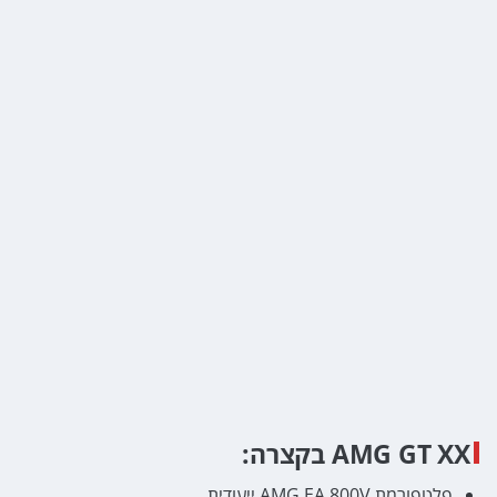
AMG GT XX בקצרה:
פלטפורמת AMG.EA 800V ייעודית