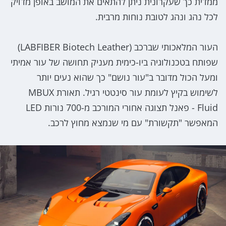
ממדית כך שעקרונית ניתן להתאים את המושב באופן מדויק
לכל נהג ונהג לטובת נוחות מרבית.
העור המלאכותי שברכב (LABFIBER Biotech Leather)
שפותח בטכנולוגיה ביו-כימית מעניק תחושה של עור אמיתי
ומעל הכול מדובר ב"עור נושם" כך שהוא נעים יותר
לשימוש בקיץ לעומת עור סינטטי רגיל. תאורת MBUX
Fluid - פאנל תצוגה אחורי המורכב מ-700 נורות LED
המאפשר "תקשורת" עם מי שנמצא מחוץ לרכב.