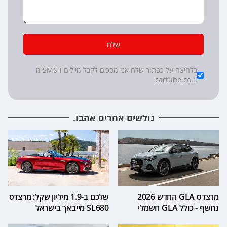
שלח
*
Checkboxes
בלחיצה על כפתור שלח אני מסכים לקבל מיילים ו-SMS מ
cartube.co.il
גולשים אחרים אהבו.
מרצדס GLA החדש 2026
שלכם ב-1.9 מיליון שקל: מרצדס
נחשף - כולל GLA חשמלי
SL680 מייבאך בישראל