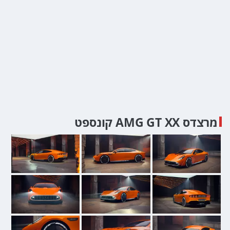
מרצדס AMG GT XX קונספט