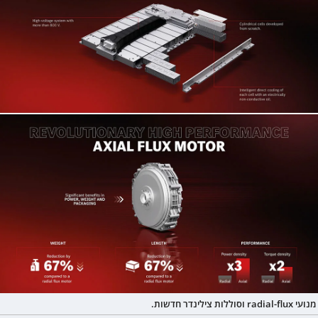
מנועי radial-flux וסוללות צילינדר חדשות.