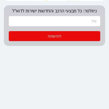
ניוזלטר: כל מבצעי הרכב והחדשות ישירות לדוא"ל
להרשמה!