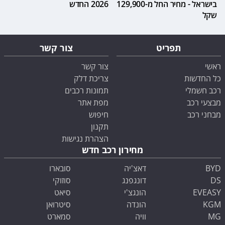
בישראל - מחיר החל מ-129,900
2026 החדש
שקל
תפריט
צור קשר
ראשי
צור קשר
כל החדשות
צריכת דלק
רכב חשמלי
תמונות רכבים
מבצעי רכב
מפת אתר
מבחני רכב
חיפוש
תקנון
הצהרת נגישות
מחירון רכב חדש
BYD
דאצ'יה
סובארו
DS
דונגפנג
סוזוקי
EVEASY
הונגצ'י
סיאט
KGM
הונדה
סיטרואן
MG
וויה
סמארט