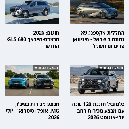
החללית אקספנג X9
מוגזם: 2026
נחתה בישראל - מיניוואן
מרצדס-מייבאך GLS 680
פרימיום חשמלי
החדש
מבצעי רכב חדש
מבצעי רכב חדש
כלמוביל חוגגת 120 שנה
מבצע מכירות בפיג'ו,
עם מבצע מכירות רחב -
MG, אופל וסיטרואן - יולי
יולי-אוגוסט 2026
2026