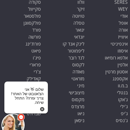
SERES
וולוו
סקודה
WEY
זיקר
סקייוול
אודי
טויוטה
פולסטאר
אופל
טסלה
פולקסווגן
אורה
יגואר
פורד
איווייז
יונדאי
פורשה
אינפיניטי
לינק אנד קו
פורת'ינג
איסוזו
ליפמוטור
פיאט
אלפא רומיאו
לנד רובר
פיג'ו
אלפין
לקסוס
פרארי
אסטון מרטין
מאזדה
צ'רי
אקספנג
מזראטי
קאדילק
ב.מ.וו
מיני
קופרה
שלום 👋 אני
בנטלי
מיצובישי
קיה
הצ'אטבוט של האתר!
צריך עזרה? התחל
ג'אקו
מקסוס
ראם
שיחה.
ג'ילי
מרצדס
רנו
ג'יפ
ניאו
שברולט
ג'נסיס
ניסאן