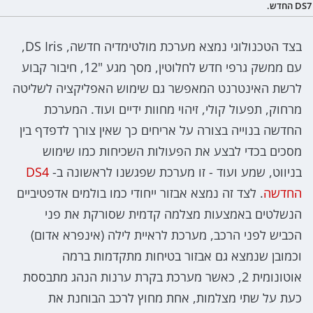
DS7 החדש.
בצד הטכנולוגי נמצא מערכת מולטימדיה חדשה, DS Iris,
עם ממשק גרפי חדש לחלוטין, מסך מגע "12, חיבור קבוע
לרשת האינטרנט המאפשר גם שימוש האפליקציה לשליטה
מרחוק, תפעול קולי, זיהוי מחוות ידיים ועוד. המערכת
החדשה בנוייה בצורה על אריחים כך שאין צורך לדפדף בין
מסכים בכדי לבצע את הפעולות השכיחות כמו שימוש
בניווט, שמע ועוד - זו מערכת שפגשנו לראשונה ב-
DS4
החדשה
. לצד זה נמצא אבזור ייחודי כמו בולמים אדפטיביים
הנשלטים באמצעות מצלמה קדמית שסורקת את פני
הכביש לפני הרכב, מערכת לראיית לילה (אינפרא אדום)
וכמובן שנמצא גם אבזור בטיחות מתקדמות ברמה
אוטונומית 2, כאשר מערכת בקרת ערנות הנהג מתבססת
כעת על שתי מצלמות, אחת מחוץ לרכב הבוחנת את