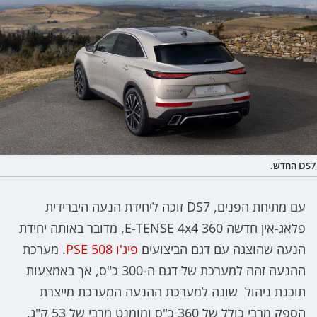
DS7 החדש.
עם מתיחת הפנים, DS7 זוכה ליחידת הנעה היברידית
פלאג-אין חדשה E-TENSE 4x4 360, מדובר באותה יחידת
הנעה שהוצגה עם דגם הביצועים
פיג'ו 508 PSE
. מערכת
ההנעה זהה למערכת של דגם ה-300 כ"ס, אך באמצעות
תוכנת ניהול שונה למערכת ההנעה המערכת מייצרת
הספק מרבי כולל של 360 כ"ס ומומנט מרבי של 53 ק"ג,