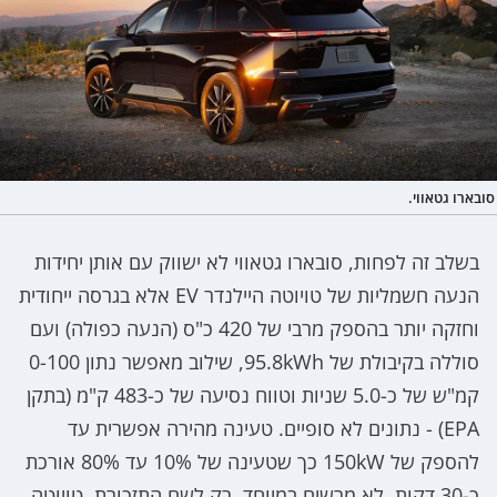
סובארו גטאווי.
בשלב זה לפחות, סובארו גטאווי לא ישווק עם אותן יחידות
הנעה חשמליות של טויוטה היילנדר EV אלא בגרסה ייחודית
וחזקה יותר בהספק מרבי של 420 כ"ס (הנעה כפולה) ועם
סוללה בקיבולת של 95.8kWh, שילוב מאפשר נתון 0-100
קמ"ש של כ-5.0 שניות וטווח נסיעה של כ-483 ק"מ (בתקן
EPA) - נתונים לא סופיים. טעינה מהירה אפשרית עד
להספק של 150kW כך שטעינה של 10% עד 80% אורכת
כ-30 דקות, לא מרשים במיוחד. רק לשם התזכורת, טויוטה