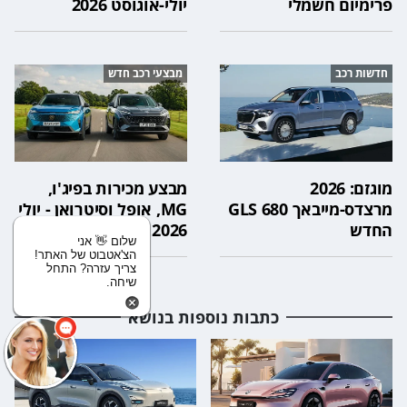
פרימיום חשמלי
יולי-אוגוסט 2026
חדשות רכב
מבצעי רכב חדש
מוגזם: 2026
מבצע מכירות בפיג'ו,
מרצדס-מייבאך GLS 680
MG, אופל וסיטרואן - יולי
החדש
2026
שלום 👋 אני
הצ'אטבוט של האתר!
צריך עזרה? התחל
שיחה.
כתבות נוספות בנושא