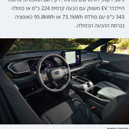
היילנדר EV משווק עם הנעה קדמית 224 כ"ס או כפולה
343 כ"ס עם סוללת 73.1kWh או 95.8kWh כאופציה
בגרסת ההנעה הכפולה.
סובארו גטאווי.