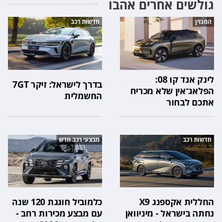
גולשים אחרים אהבו
המגזין
חדשות רכב
לינק אנד קו 08:
בדרך לישראל: זיקר 7GT
הפלאג־אין שלא מכריח
החשמלית
אתכם לבחור
חדשות רכב
מבצעי רכב חדש
החללית אקספנג X9
כלמוביל חוגגת 120 שנה
נחתה בישראל - מיניוואן
עם מבצע מכירות רחב -