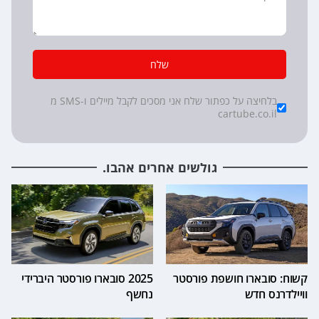
שלח
*
Checkboxes
בלחיצה על כפתור שלח אני מסכים לקבל מיילים ו-SMS מ
cartube.co.il
גולשים אחרים אהבו.
קשוח: סובארו חושפת פורסטר
2025 סובארו פורסטר היברידי
וויילדרנס חדש
נחשף