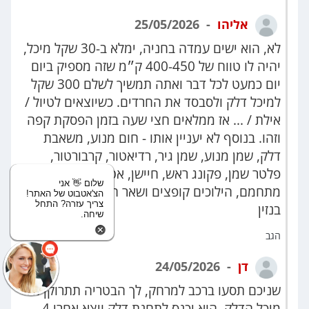
אליהו
25/05/2026
לא, הוא ישים עמדה בחניה, ימלא ב-30 שקל מיכל,
יהיה לו טווח של 400-450 ק״מ שזה מספיק ביום
יום כמעט לכל דבר ואתה תמשיך לשלם 300 שקל
למיכל דלק ולסבסד את החרדים. כשיוצאים לטיול /
אילת / ... אז ממלאים חצי שעה בזמן הפסקת קפה
וזהו. בנוסף לא יעניין אותו - חום מנוע, משאבת
דלק, שמן מנוע, שמן גיר, רדיאטור, קרבורטור,
פלטר שמן, פקונג ראש, חיישן, אטם כלשהו, גיר
שלום 👋 אני
מתחמם, הילוכים קופצים ושאר הצרות של מנוע
הצ'אטבוט של האתר!
צריך עזרה? התחל
בנזין
שיחה.
הגב
דן
24/05/2026
שניכם תסעו ברכב למרחק, לך הבטריה תתרוקן ולו
מיכל הדלק, הוא יכנס לתחנת דלק ויצא אחרי 4