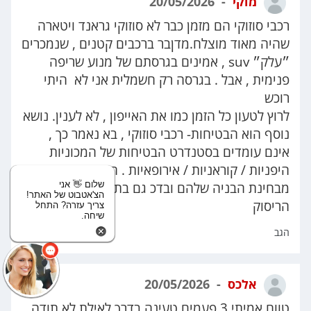
מוקי
20/05/2026
רכבי סוזוקי הם מזמן כבר לא סוזוקי גראנד ויטארה
שהיה מאוד מוצלח.מדןבר ברכבים קטנים , שנמכרים
״עלק״ suv , אמינים בגרסתם של מנוע שריפה
פנימית , אבל . בגרסה רק חשמלית אני לא היתי
רוכש
לרוץ לטעון כל הזמן כמו את האייפון , לא לענין. נושא
נוסף הוא הבטיחות- רכבי סוזוקי , בא נאמר כך ,
אינם עומדים בסטנדרט הבטיחות של המכוניות
היפניות / קוראניות / אירופאיות . הם נחותות
שלום 👋 אני
מבחינת הבניה שלהם ובדכ גם בתוצאות מבחני
הצ'אטבוט של האתר!
הריסוק
צריך עזרה? התחל
שיחה.
הגב
אלכס
20/05/2026
טווח אמיתי 3 פעמים טעינה בדרך לאילת,לא תודה.