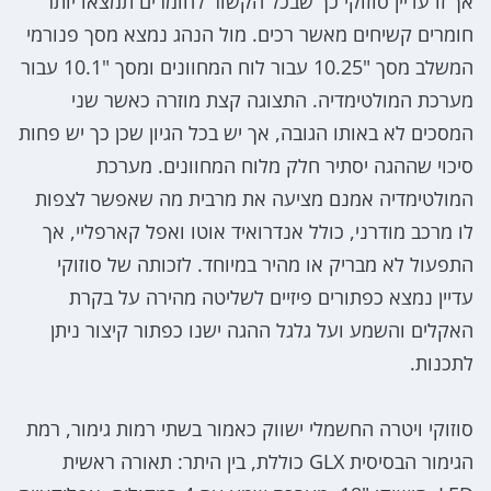
אך זו עדיין סוזוקי כך שבכל הקשור לחומרים תמצאו יותר
חומרים קשיחים מאשר רכים. מול הנהג נמצא מסך פנורמי
המשלב מסך "10.25 עבור לוח המחוונים ומסך "10.1 עבור
מערכת המולטימדיה. התצוגה קצת מוזרה כאשר שני
המסכים לא באותו הגובה, אך יש בכל הגיון שכן כך יש פחות
סיכוי שההגה יסתיר חלק מלוח המחוונים. מערכת
המולטימדיה אמנם מציעה את מרבית מה שאפשר לצפות
לו מרכב מודרני, כולל אנדרואיד אוטו ואפל קארפליי, אך
התפעול לא מבריק או מהיר במיוחד. לזכותה של סוזוקי
עדיין נמצא כפתורים פיזיים לשליטה מהירה על בקרת
האקלים והשמע ועל גלגל ההגה ישנו כפתור קיצור ניתן
לתכנות.
סוזוקי ויטרה החשמלי ישווק כאמור בשתי רמות גימור, רמת
הגימור הבסיסית GLX כוללת, בין היתר: תאורה ראשית