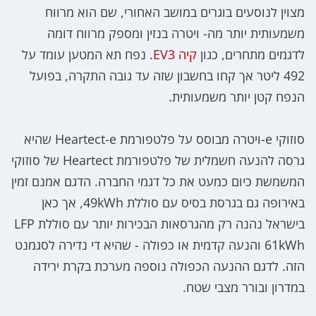
מצוין לנוסעים בוגרים במושב האחורי, שם הוא מרווח
משמעותית יותר מה- ויטרה בנזין ומספק מרווח דומה
לדגמים מתחרים, כגון
קיה EV3
. נפח תא המטען עומד על
492 ליטר אך קחו בחשבון שזה עד גובה התקרה, בפועל
הנפח קטן יותר משמעותית.
סוזוקי e-ויטרה מבוסס על פלטפורמת Heartect-e שהיא
גרסה להנעה חשמלית של פלטפורמת Heartect של סוזוקי
המשמשת כיום כמעט את כל דגמי החברה. הדגם אמנם זמין
באירופה גם בגרסת בסיס עם סוללת 49kWh, אך כאן
בישראל נהנה רק מהגרסאות הבכירות יותר עם סוללת LFP
61kWh והנעה קדמית או כפולה - שהיא די נדירה לסגמנט
הזה. לדגם ההנעה הכפולה נוספה מערכת בקרת ירידה
במדרון ובורר מצבי שטח.