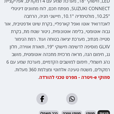
LED, חישוקי "18, מערכת שמע עם 4 רמקולים, אפליקציית
SUZUKI CONNECT, מפתח חכם, לוח מחוונים דיגיטלי
"10.25, מולטימדיה "10.1, חיישני חניה, הרחבה
לאנדרואיד אוטו ואפל קארפליי, בקרת שיוט אדפטיבית, אור
גבוה אוטומטי, בלימה אוטונומית, ניטור שטח מת, בקרת
סטייה מנתיב, מערכת יציאה בטוחה ועוד. רמת הגימור
GLXV מוסיפה לרשימה חישוקי "19, תאורת אווירה, חלון
גג, חימום הגה, מראה מרכזית מתכהה אוטומטית, מושב
נהג חשמלי, חימום למושבים הקדמיים, מערכת שמע עם 6
רמקולים, משטח טעינה אלחוטי ומצלמת 360 מעלות.
סוזוקי e-ויטרה - מפרט טכני להורדה
.
תגיות:
סוזוקי
סוזוקי ויטרה
רכב חשמלי