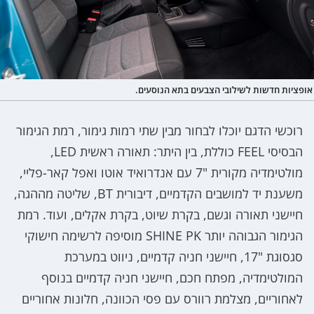
אופציות חדשות לשילובי הצבעים בתא הנוסעים.
רוכשי הדגם יוכלו לבחור מבין שתי רמות גימור, רמת הגימור
הבסיסי FEEL כוללת, בין היתר: תאורה ראשית LED,
מולטימדיה מקורית "7 עם אנדרואיד אוטו ואפל קאר-פליי,
משענת יד למושבים הקדמיים, דיבורית BT, שליטה מההגה,
חיישני תאורה וגשם, בקרת שיוט, בקרת אקלים, ועוד. רמת
הגימור הגבוהה יותר SHINE PK מוסיפה לרשימה חישוקי
סגסוגת "17, חיישני חניה קדמיים, ניווט במערכת
המולטימדיה, מפתח חכם, חיישני חניה קדמיים בנוסף
לאחוריים, מצלמת רוורס עם פסי הכוונה, חלונות אחוריים