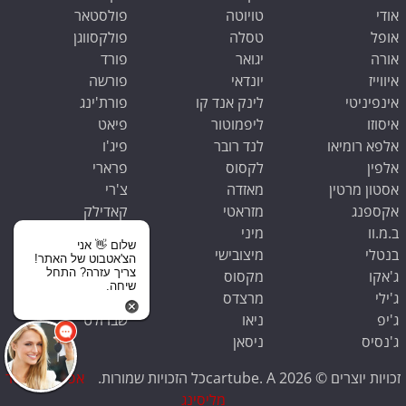
אודי
טויוטה
פולסטאר
אופל
טסלה
פולקסווגן
אורה
יגואר
פורד
איווייז
יונדאי
פורשה
אינפיניטי
לינק אנד קו
פורת'ינג
איסוזו
ליפמוטור
פיאט
אלפא רומיאו
לנד רובר
פיג'ו
אלפין
לקסוס
פרארי
אסטון מרטין
מאזדה
צ'רי
אקספנג
מזראטי
קאדילק
ב.מ.וו
מיני
קופרה
שלום 👋 אני
בנטלי
מיצובישי
קיה
הצ'אטבוט של האתר!
צריך עזרה? התחל
ג'אקו
מקסוס
ראם
שיחה.
ג'ילי
מרצדס
רנו
ג'יפ
ניאו
שברולט
ג'נסיס
ניסאן
זכויות יוצרים © 2026 cartube. Aכל הזכויות שמורות.
אפס קילומטר
מליסינג