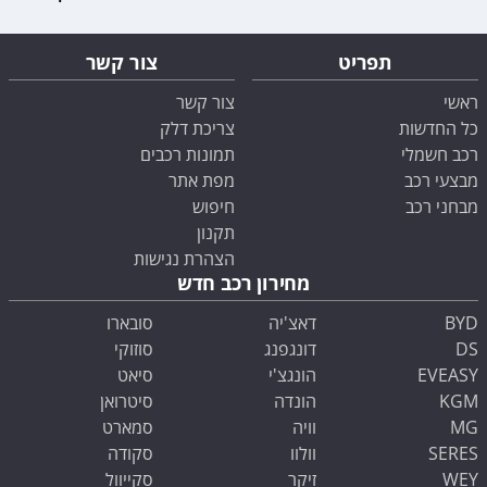
תפריט
צור קשר
ראשי
צור קשר
כל החדשות
צריכת דלק
רכב חשמלי
תמונות רכבים
מבצעי רכב
מפת אתר
מבחני רכב
חיפוש
תקנון
הצהרת נגישות
מחירון רכב חדש
BYD
דאצ'יה
סובארו
DS
דונגפנג
סוזוקי
EVEASY
הונגצ'י
סיאט
KGM
הונדה
סיטרואן
MG
וויה
סמארט
SERES
וולוו
סקודה
WEY
זיקר
סקייוול