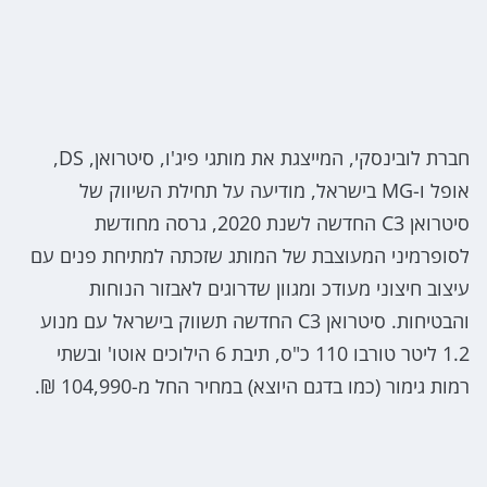
חברת לובינסקי, המייצגת את מותגי פיג'ו, סיטרואן, DS,
אופל ו-MG בישראל, מודיעה על תחילת השיווק של
סיטרואן C3 החדשה לשנת 2020, גרסה מחודשת
לסופרמיני המעוצבת של המותג שזכתה למתיחת פנים עם
עיצוב חיצוני מעודכ ומגוון שדרוגים לאבזור הנוחות
והבטיחות. סיטרואן C3 החדשה תשווק בישראל עם מנוע
1.2 ליטר טורבו 110 כ"ס, תיבת 6 הילוכים אוטו' ובשתי
רמות גימור (כמו בדגם היוצא) במחיר החל מ-104,990 ₪.