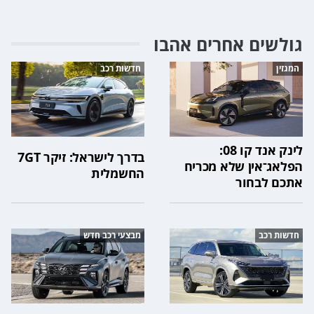
גולשים אחרים אהבו
המגזין
חדשות רכב
לינק אנד קו 08:
בדרך לישראל: זיקר 7GT
הפלאג־אין שלא מכריח
החשמלית
אתכם לבחור
חדשות רכב
מבצעי רכב חדש