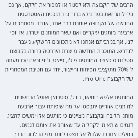
הרבים של הקבוצה ולא לסגור או למכור את חלקם, אך גם
בלי לומר זאת בפה מלא ברור כי התוכנית האסטרטגית
החדשה של הקבוצה אומרת דבר אחד, אנחנו מסתמכים על
ארבעה מותגים עיקריים ואם שאר המותגים ישרדו, אז יופי
לנו, אך במרביתם אנחנו לא מתכוונים להשקיע מעבר
לנדרש. התוכנית החדשה מייצרת היררכיה ברורה בקבוצת
סטלנטיס כאשר המותגים פיג'ו, פיאט, ג'יפ וראם יזכו מעתה
ל-70% מתקציבי הפיתוח והייצור, יחד עם חטיבת המסחריות
של הקבוצה Pro One.
המותגים אלפא רומיאו, דודג', סיטרואן ואופל הנחשבים
למותגים אזוריים יתבססו על מה שיפותח עבור ארבעת
מותגי הליבה ובקבוצה מציינים כי מותגים אלו ימשיכו להציג
דגמים שיתאימו לקהל היעד שאוהב את אותם דגמים.
במילים אחרות שלנו? אל תצפו ליותר מדי וזו לרוב הדרך