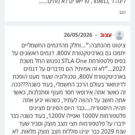
ליגה ז' ,כמאמר, פרייארים לא מתים......
הגב
עצוב
26/05/2026
ציטוט מהכתבה:״…וחלק מהדגמים החשמליים
יתמכו גם בארכיטקטורת 800V. דגמים ראשונים על
בסיס פלטפורמת STLA One נפגוש החל משנת
2027…״לא זה אמיתי? הם מדברים על דגמים
בארכיטקטורת 800V, טכנולוגיה שעוד מעט הופכת
לדינוזאור בעולם הרכב החשמלי, בעוד כשנה???ככה
זה כאשר אתה אירופאי חסר מעוף וסתגלנות, כאשר
אתה חושב על ההווה לעתיד, כשהוא יגיע אתה
תהיה היסטוריה….כבר היום הסינים מציגים
פלטפורמות 1000V ואפילו 1200V, בעוד כשנה כבר
ידברו על פלטפורמות חצי מצב מוצק וסביר שעד
שנת 2029 כבר יציגו סוללות מצב מוצק מלאות. לא