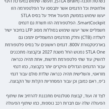
נשלטת תוכנה (STLA Brain), תעשה שימוש במערכת היגוי
אלחוטית וכל הדגמים אשר יתבססו על הפלטפורמה הזו
יעשו שימוש בממשק תפעול אחיד על בסיס STLA
SmartCockpit. הפלטפורמה הזו תשרת גם דגמים
חשמליים אשר יעשו שימוש בסוללות מסוג LFP בחיבור ישיר
לשלדה (CTB) וחלק מהדגמים החשמליים יתמכו גם
בארכיטקטורת 800V. דגמים ראשונים על בסיס פלטפורמת
STLA One נפגוש החל משנת 2027 ובקבוצה מתכננים
להשיק עוד שתי פלטפורמת חדשות, אחת תהיה כנראה
עבור הדגמים הגדולים והיקרים יותר בקבוצה, כמו דגמי
מזראטי, והשלישית תהיה כנראה שלדת סולם עבור דגמי
ג'יפ, ראם כמובן וכן עבור המסחריות הקלות של הקבוצה.
לצד זה ועוד, קבוצת סטלנטיס מתכננת להרחיב את שיתוף
הפעולה שלה עם חברות רכב נוספות, כמו שיתוף הפעולה