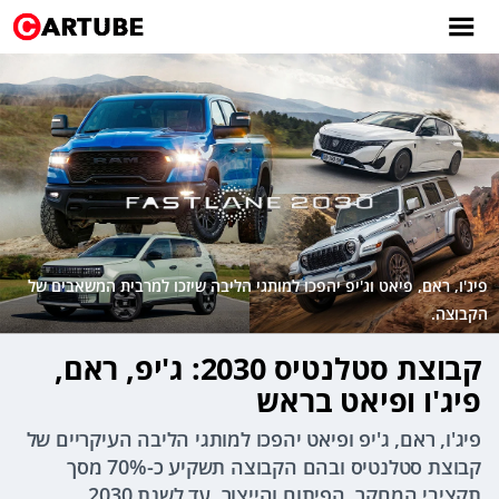
פיג'ו, ראם, פיאט וג'יפ יהפכו למותגי הליבה שיזכו למרבית המשאבים של
הקבוצה.
קבוצת סטלנטיס 2030: ג'יפ, ראם,
פיג'ו ופיאט בראש
פיג'ו, ראם, ג'יפ ופיאט יהפכו למותגי הליבה העיקריים של
קבוצת סטלנטיס ובהם הקבוצה תשקיע כ-70% מסך
תקציבי המחקר, הפיתוח והייצור. עד לשנת 2030