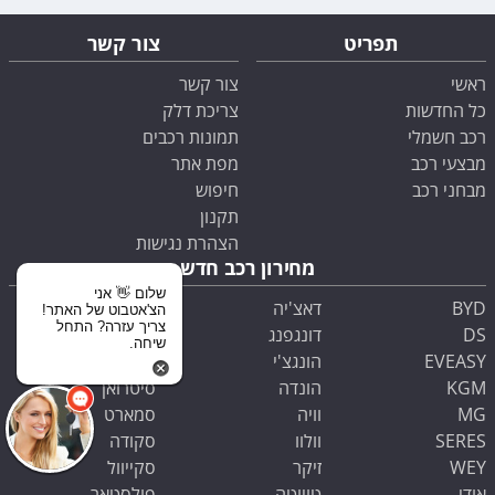
תפריט
צור קשר
ראשי
צור קשר
כל החדשות
צריכת דלק
רכב חשמלי
תמונות רכבים
מבצעי רכב
מפת אתר
מבחני רכב
חיפוש
תקנון
הצהרת נגישות
מחירון רכב חדש
שלום 👋 אני
BYD
דאצ'יה
סובארו
הצ'אטבוט של האתר!
צריך עזרה? התחל
DS
דונגפנג
סוזוקי
שיחה.
EVEASY
הונגצ'י
סיאט
KGM
הונדה
סיטרואן
MG
וויה
סמארט
SERES
וולוו
סקודה
WEY
זיקר
סקייוול
אודי
טויוטה
פולסטאר