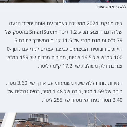
ללא שינוי משמעותי.
קיה פינקטו 2024 ממשיכה כאמור עם אותה יחידת הנעה
של הדגם היוצא: מנוע 1.2 ליטר SmartStrem בהספק של
79 כ"ס ומומנט מרבי של 11.5 קג"מ המשודך לתיבת 5
הילוכים רובוטית. הביצועים כבעבר עצלים למדי עם נתון 0-
100 קמ"ש של 16.5 שניות, מהירות מרבית של 159 קמ"ש
וצריכת דלק משולבת של 17.2 ק"מ לליטר.
המידות נותרו ללא שינוי משמעותי עם אורך של 3.60 מטר,
רוחב של 1.59 מטר, גובה של 1.48 מטר, בסיס גלגלים של
2.40 מטר ונפח תא מטען של 255 ליטר.