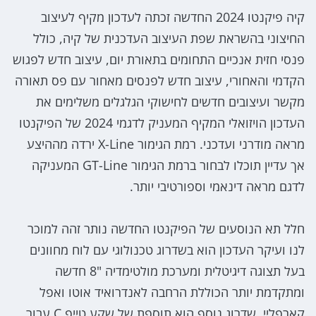
קיה פיקנטו 2024 החדשה זכתה לעדכון מקיף לעיצוב
החיצוני בהשראת שפת העיצוב העדכנית של קיה, כולל
פנסי חזית אנכיים התחומים בתאורת יום, עיצוב חדש לפגוש
הקדמי והאחורי, עיצוב חדש לפנסים מאחור עם פס תאורה
מקשר ועיצובים חדשים לחישוקי הגלגלים משלימים את
העדכון הויזואלי המקיף המעניק לדגמי 2024 של הפיקנטו
מראה מודרני ועדכני. רמת הגימור X-Line ירדה מההיצע
אך עדיין תוכלו לבחור ברמת הגימור GT-Line המעניקה
לדגם מראה דינאמי וספורטיבי יותר.
חלל תא הנוסעים של הפיקנטו החדשה נותר זהה למוכר
לנו ועיקר העדכון הוא בשדרוג טכנולוגי עם לוח מחוונים
בעל תצוגה דיגיטלית ומערכת מולטימדיה "8 חדשה
ומתקדמת יותר הכוללת הרחבה לאנדרואיד אוטו ואפל
קארפליי. שדרוג נוסף הוא תוספת של שקע טייפ C עבור