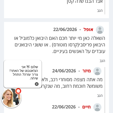
אבל הבגז שלה קטן
הגב
אופל
22/06/2026
השאלה כאן מי יותר חכם האם היבואן כלמוביל או
היבואן פריסבי(קרסו מוטורס) . או ששני היבואנים
עובדים על האנשים בעיניים.
הגב
שלום 👋 אני
מיזר
24/06/2026
הצ'אטבוט של האתר!
צריך עזרה? התחל
מה אתה מצפה מסוחרי רכב, ולא משנה חדש או
שיחה.
משומש? חוכמת רחוב, מה שנקרא.
הגב
חיים
22/06/2026