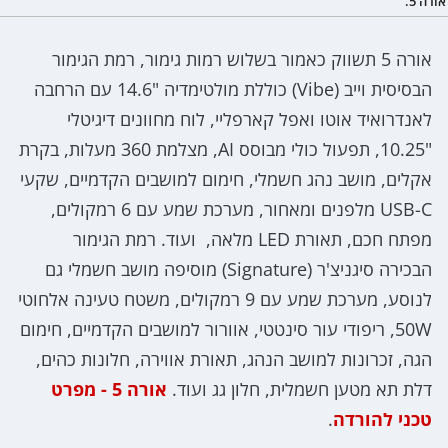
אורה 5.
אורה 5 תשווק כאמור בשלוש רמות גימור, רמת הגימור
הבסיסית וייב (Vibe) כוללת מולטימדיה "14.6 עם הרחבה
לאנדרואיד אוטו ואפל קארפליי, לוח מחוונים דיגיטלי
"10.25, תפעול כולי מבוסס AI, מצלמת 360 מעלות, בקרת
אקלים, מושב נהג חשמלי, חימום למושבים הקדמיים, שקעי
USB-C מלפנים ומאחור, מערכת שמע עם 6 רמקולים,
מפתח חכם, תאורת LED מלאה, ועוד. רמת הגימור
הבכירה סיגניצ'ר (Signature) מוסיפה מושב חשמלי גם
לנוסע, מערכת שמע עם 9 רמקולים, משטח טעינה אלחוטי
50W, ריפודי עור סינטטי, אוורור למושבים הקדמיים, חימום
הגה, זכרונות למושב הנהג, תאורת אווירה, חלונות כהים,
דלת תא מטען חשמלית, חלון גג ועוד.
אורה 5 - מפרט
טכני להורדה
.