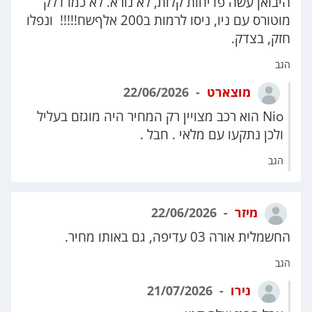
היבואן עשה פדיחות קלות, לא נורא. לא כמו דלק
מוטורס עם ניו, ניסו לרמות ב200 אלףשח!!!!! ונפלו
חזק, בצדק.
הגב
מוצארט
22/06/2026
Nio הוא רכב מצויין רק המחיר היה מוגזם בעליל
ולכן נתקעו עם מלאי . חבל .
הגב
מיזר
22/06/2026
החשמלית אורה 03 עדיפה, גם באותו מחיר.
הגב
נירו
21/07/2026