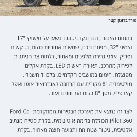
פורד ברונקו קצר.
בתחום האבזור, הברונקו ביג בנד נשען על חישוקי "17
וצמיגי "32, מפתח חכם, שמשות אחוריות כהות, גג קשיח
ופריק, אוזני גרירה מלפנים ומאחור, דלתות צד הניתנות
לפירוק מהרכב, תאורה ראשית LED, בקרת אקלים
מפוצלת, חימום במושבים הקדמיים, בלם יד חשמלי,
מולטימדיה "8 מקורית עם הרחבה לאנדרואיד אוטו ואפל
קארפליי, מסך "8 בלוח המחוונים ועוד.
לצד זה נמצא את מערכת הבטיחות המתקדמת Ford Co-
Pilot 360 הכוללת בלימה אוטונומית, בקרת סטייה מנתיב
אקטיבית, ניטור שטח מת ותנועה חוצה מאחור, בקרת