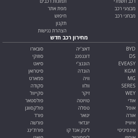
רכב חשמלי
תמונות רכבים
מבצעי רכב
מפת אתר
מבחני רכב
חיפוש
תקנון
הצהרת נגישות
מחירון רכב חדש
BYD
דאצ'יה
סובארו
DS
דונגפנג
סוזוקי
EVEASY
הונגצ'י
סיאט
KGM
הונדה
סיטרואן
MG
וויה
סמארט
SERES
וולוו
סקודה
WEY
זיקר
סקייוול
אודי
טויוטה
פולסטאר
אופל
טסלה
פולקסווגן
אורה
יגואר
פורד
איווייז
יונדאי
פורשה
אינפיניטי
לינק אנד קו
פורת'ינג
איסוזו
ליפמוטור
פיאט