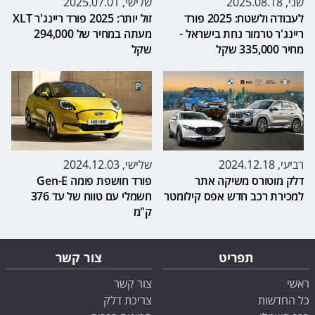
שני, 2025.08.18
שלישי, 2025.07.01
לעבודה ולשטח: 2025 פורד
זול יותר: 2025 פורד ריינג'ר XLT
ריינג'ר טרמור נחת בישראל -
מעתה במחיר של 294,000
מחיר 335,000 שקל
שקל
רביעי, 2024.12.18
שלישי, 2024.12.03
דלק מוטורס משיקה אתר
פורד חושפת פומה Gen-E
למכירת רכב חדש אפס קילומטר
חשמלי עם טווח של עד 376
ק"מ
תפריט
צור קשר
ראשי
צור קשר
כל החדשות
צריכת דלק