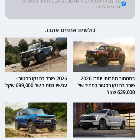
*
Checkboxes
בלחיצה על כפתור שלח אני מסכים לקבל מיילים ו-SMS מ
cartube.co.il
גולשים אחרים אהבו.
בתמחור תחרותי יותר: 2026
2026 פורד ברונקו רפטור -
פורד ברונקו רפטור במחיר של
עכשיו במחיר של 699,000 שקל
629,000 שקל