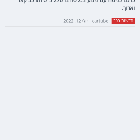
כדגם כניסה עם מנוע 2.3 טורבו 270 כ"ס ומרכב קצר
וארוך.
חדשות רכב
cartube
יולי 12, 2022