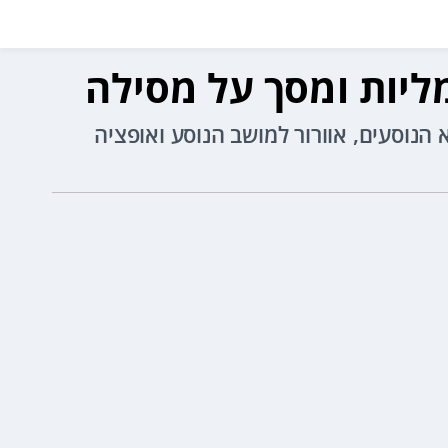
ז'/שחור לתא הנוסעים, אוורור למושב הנוסע ואופציה