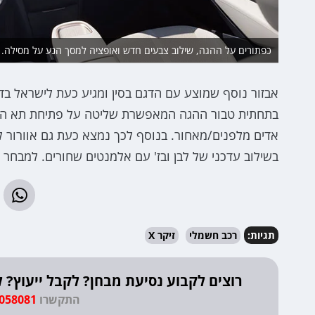
כפתורים על ההגה, שילוב צבעים חדש ואופציה למסך הנע על מסילה.
בתחתית טבור ההגה המאפשרת שליטה על פתיחת תא המ
אדים מלפנים/מאחור. בנוסף לכך נמצא כעת גם אוורור ל
בשילוב עדכני של לבן ובז' עם אלמנטים שחורים. למבחר 
תגיות:
רכב חשמלי
זיקר X
רוצים לקבוע נסיעת מבחן? לקבל ייעוץ
התקשרו
9058081