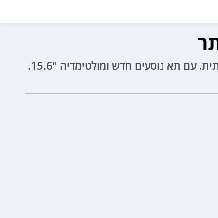
מאזדה CX-5 החדש הוא מתיחת פנים מקיפה במיוחד לדגם הנוכחי, הוא גדול ומרווח יותר משמעותית, עם תא נוסעים חדש ומולטימדיה "15.6.