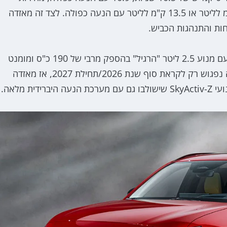
מרבית של 187 קמ"ש וצריכת דלק משולבת של 14.3 ק"מ לליטר או 13.5 ק"מ לליטר עם הנעה כפולה. לצד זה מאזדה
חות והתנהגות הכביש.
בשוק האמריקאי מאזדה CX-5 החדש יהיה זמין בשלב זה עם מנוע 2.5 ליטר "הרגיל" בהספק מרבי של 190 כ"ס ומומנט
מרבי של 25.7 קג"מ. שינוי משמעותי יותר בתחום ההנעה נפגוש רק לקראת סוף שנת 2026/תחילת 2027, אז מאזדה
 מלאה.