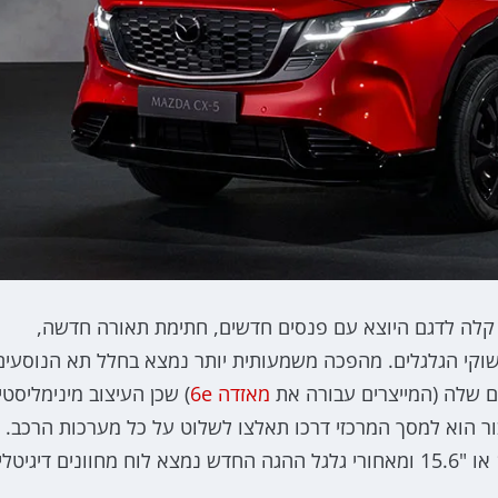
וא פשוט אבולוציה קלה לדגם היוצא עם פנסים חדשים, חתימת תאורה חדשה,
ישוקי הגלגלים. מהפכה משמעותית יותר נמצא בחלל תא הנוסעים
 שלה (המייצרים עבורה את
מאזדה 6e
) שכן העיצוב מינימליסטי
ר הוא למסך המרכזי דרכו תאלצו לשלוט על כל מערכות הרכב.
בהתאם לרמת הגימור המסך המרכזי מתקבל בגודל "12.9 או "15.6 ומאחורי גלגל ההגה החדש נמצא לוח מחוונים דיגיטלי