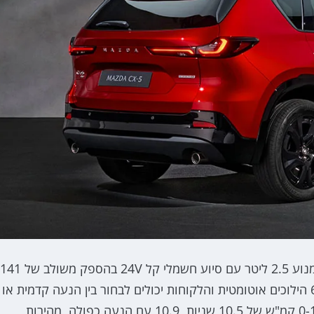
בתחום ההנעה, מאזדה CX-5 החדש ישווק באירופה עם מנוע 2.5 ליטר עם סיוע חשמלי קל 24V בהספק משולב של 141
כ"ס ומומנט מרבי של 24.2 קג"מ. המנוע משודך לתיבת 6 הילוכים אוטומטית והלקוחות יכולים לבחור בין הנעה קדמית או
כפולה. עם יחידת הנעה זו למאזדה CX-5 החדש נתון 0-100 קמ"ש של 10.5 שניות, 10.9 עם הנעה כפולה, מהירות