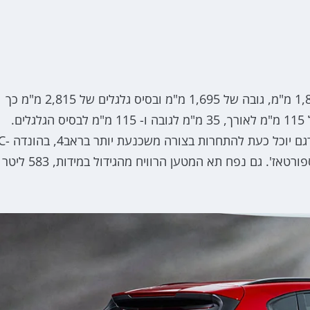
למאזדה CX-5 החדש אורך של 4,690 מ"מ, רוחב של 1,860 מ"מ, גובה של 1,695 מ"מ ובסיס גלגלים של 2,815 מ"מ כך
שהוא גדול יותר משמעותית מהדגם היוצא עם תוספת של 115 מ"מ לאורך, 35 מ"מ לגובה ו- 115 מ"מ לבסיס הגלגלים.
הגידול הזה נעשה בעיקר עבור השוק האמריקאי כדי שהדגם יוכל כעת להתחרות בצורה משכנעת יות
RV ובגרסאות האמריקאיות הארוכות יותר של הטוסון והספורטאז'. גם נפח תא המטען הרוויח מהגידול במידות, 583 ליטר