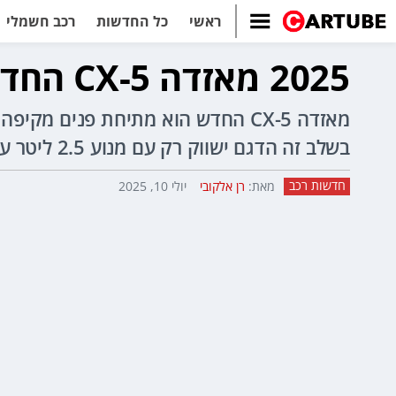
ראשי
כל החדשות
רכב חשמלי
2025 מאזדה CX-5 החדש נחשף - גדול וטכנולוגי יותר
בשלב זה הדגם ישווק רק עם מנוע 2.5 ליטר עם 141 כ"ס באירופה ו-190 כ"ס בארה"ב.
חדשות רכב
מאת:
רן אלקובי
יולי 10, 2025