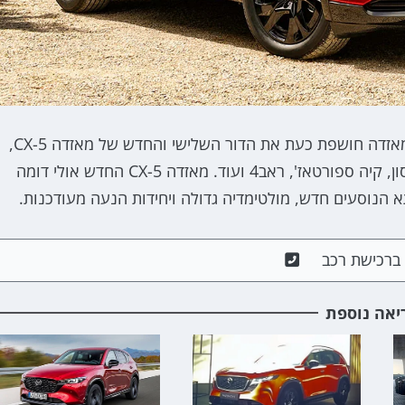
כתשע שנים לאחר שהשיקה את הדור השני של הדגם, מאזדה חושפת כעת את הדור השלישי והחדש של מאזדה CX-5,
הקרוסאובר המצליח של החברה המתחרה מול יונדאי טוסון, קיה ספורטאז', ראב4 ועוד. מאזדה CX-5 החדש אולי דומה
תא הנוסעים חדש, מולטימדיה גדולה ויחידות הנעה מעודכנות.
ם ברכישת רכב
יאה נוספת