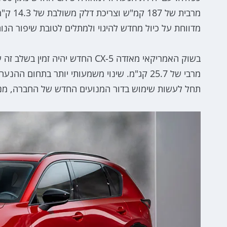
מדווחת על כיול מחדש להיגוי ולמתלים לטובת שיפור הנו
תחל לעשות שימוש בדור המנועים החדש של החברה, מנועי SkyActiv-Z שישולבו גם עם מערכת הנעה היברידית