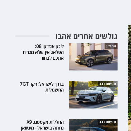
גולשים אחרים אהבו
לינק אנד קו 08:
המגזין
הפלאג־אין שלא מכריח
אתכם לבחור
בדרך לישראל: זיקר 7GT
חדשות רכב
החשמלית
החללית אקספנג X9
חדשות רכב
נחתה בישראל - מיניוואן