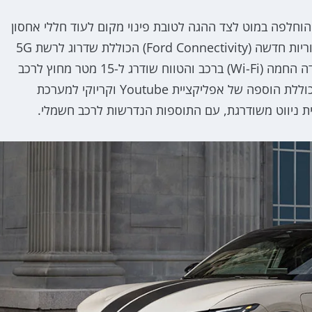
 מוסטנג מאך-E חוגת ההילוכים הוחלפה במוט לצד ההגה לטובת פינוי מקום לעוד חללי אחסון
בקונסולה בין המושבים. לצד זה פורד משיקה חבילת קישוריות חדשה (Ford Connectivity) הכוללת שדרוג לרשת 5G
במקום 4G כך שכעת עד 10 נוסעים יוכלו להתחבר לנקודה החמה (Wi-Fi) ברכב והטווח שודרג ל-15 מטר מחוץ לרכב
לשדרוג חוויית הקמפינג המשפחתי. בנוסף לכך החבילה כוללת הוספה של אפליקציית Youtube וקריוקי למערכת
ית ניווט משודרגת, עם התוספות הנדרשות לרכב חשמלי.