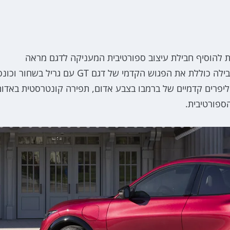
ימיום יוכלו כעת להוסיף חבילת עיצוב ספורטיבית המעניקה לדגם מראה
ספורטיבי יותר בהשראת דגם הביצועים Mach-E GT. החבילה כוללת את הפגוש הקדמי של דגם GT עם גריל בשחור 
19 בגימור שחור מבריק, קליפרים קדמיים של ברמבו בצבע אדום, תפירה קונטרסטית באדו
הספורטיבית.