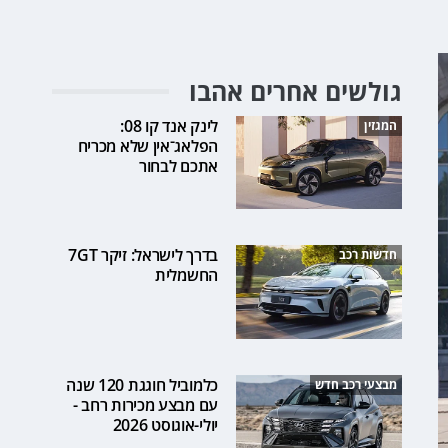
גולשים אחרים אהבו
לינק אנד קו 08:
המגזין
הפלאג־אין שלא מכריח
אתכם לבחור
בדרך לישראל: זיקר 7GT
חדשות רכב
החשמלית
כלמוביל חוגגת 120 שנה
מבצעי רכב חדש
עם מבצע מכירות רחב -
יולי-אוגוסט 2026