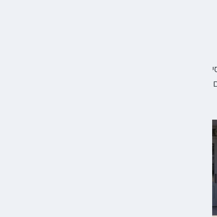
וכונסי
ם