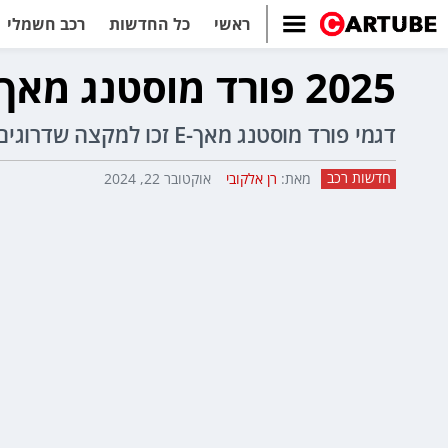
ראשי
כל החדשות
רכב חשמלי
2025 פורד מוסטנג מאך-E - מקצה שדרוגים לדגם
דגמי פורד מוסטנג מאך-E זכו למקצה שדרוגים קל עבור דגמי 2025, כולל BlueCruise דור 1.5 עם עקיפה אוטונומית.
חדשות רכב
מאת:
רן אלקובי
אוקטובר 22, 2024