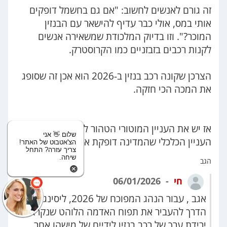
זה גורם לאנשים לחשוב: "אם גם בחשמל דופקים
אותי במס, אולי כבר עדיף להישאר עם הבנזין
המוכר?". וזו בדיוק המלכודת שמשאירה אנשים
לקנות רכבים בזבזניים כמו הקרוסטרק.
הצרכן שקונה רכב בנזין ב-2026 הוא אכן זה שסופג
את המכה הכי חזקה.
אז יש את העניין המוטורי הטהור לחובבי רכב ויש את
שלום 👋 אני
העניין הכלכלי שהמדינה דופקת את האזרחים .
הצ'אטבוט של האתר!
צריך עזרה? התחל
שיחה.
הגב
חי
06/01/2026
אגב , עבור הנהג המפוכח של 2026, ליסינג הוא
הדרך להעביר את תפוח האדמה הלוהט שנקרא
ירידת ערך של רכב בנזין לידיים של מישהו אחר.