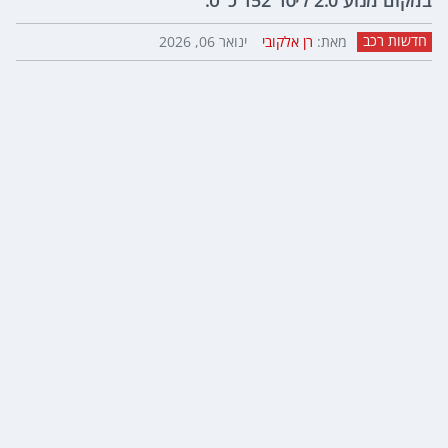
במקום מנוע 2.0 ליטר 152 כ"ס.
חדשות רכב
מאת:
רן אלקובי
ינואר 06, 2026