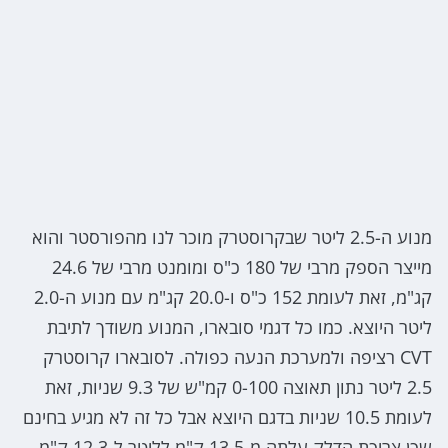
מנוע ה-2.5 ליטר שבקרוסטרק מוכר לנו מהפורסטר והוא
מייצר הספק מרבי של 180 כ"ס ומומנט מרבי של 24.6
קג"מ, זאת לעומת 152 כ"ס ו-20.0 קג"מ עם מנוע ה-2.0
ליטר היוצא. כמו כל דגמי סובארו, המנוע משודך לתיבת
CVT רציפה ולמערכת הנעה כפולה. לסובארו קרוסטרק
2.5 ליטר נתון תאוצה 0-100 קמ"ש של 9.3 שניות, זאת
לעומת 10.5 שניות בדגם היוצא אבל כל זה לא מגיע בחינם
שכן צריכת הדלק עלתה מ-13.5 ק"מ לליטר ל-12.3 ק"מ