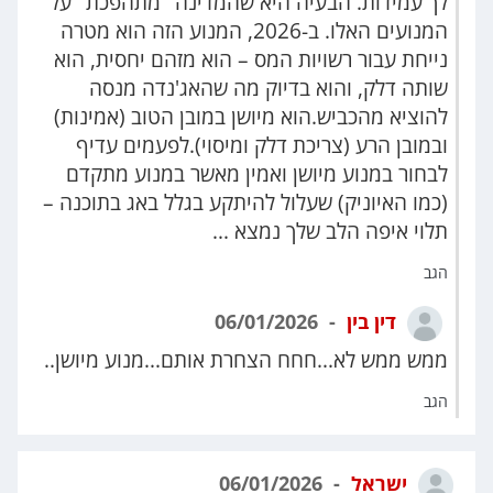
לך עמידות. הבעיה היא שהמדינה "מתהפכת" על
המנועים האלו. ב-2026, המנוע הזה הוא מטרה
נייחת עבור רשויות המס – הוא מזהם יחסית, הוא
שותה דלק, והוא בדיוק מה שהאג'נדה מנסה
להוציא מהכביש.הוא מיושן במובן הטוב (אמינות)
ובמובן הרע (צריכת דלק ומיסוי).לפעמים עדיף
לבחור במנוע מיושן ואמין מאשר במנוע מתקדם
(כמו האיוניק) שעלול להיתקע בגלל באג בתוכנה –
תלוי איפה הלב שלך נמצא ...
הגב
דין בין
06/01/2026
ממש ממש לא...חחח הצחרת אותם...מנוע מיושן..
הגב
ישראל
06/01/2026