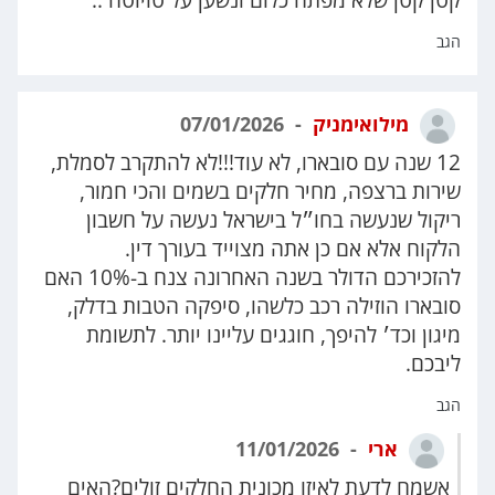
קטן קטן שלא מפתח כלום ונשען על טויוטה ..
הגב
מילואימניק
07/01/2026
12 שנה עם סובארו, לא עוד!!!לא להתקרב לסמלת,
שירות ברצפה, מחיר חלקים בשמים והכי חמור,
ריקול שנעשה בחו״ל בישראל נעשה על חשבון
הלקוח אלא אם כן אתה מצוייד בעורך דין.
להזכירכם הדולר בשנה האחרונה צנח ב-10% האם
סובארו הוזילה רכב כלשהו, סיפקה הטבות בדלק,
מיגון וכד׳ להיפך, חוגגים עליינו יותר. לתשומת
ליבכם.
הגב
ארי
11/01/2026
אשמח לדעת לאיזו מכונית החלקים זולים?האים