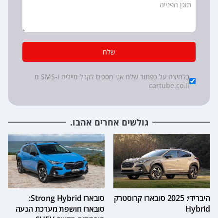
שלח
*
Checkboxes
בלחיצה על כפתור שלח אני מסכים לקבל מיילים ו-SMS מ
cartube.co.il
גולשים אחרים אהבו.
היברידי: 2025 סובארו קרוסטרק
סובארו Strong Hybrid:
Hybrid
סובארו חושפת מערכת הנעה