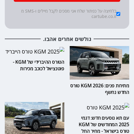
*
Checkboxes
בלחיצה על כפתור שלח אני מסכים לקבל מיילים ו-SMS מ
cartube.co.il
גולשים אחרים אהבו.
הטורס ההיברידי של KGM -
פוטנציאל לכוכב מכירות
מתיחת פנים: 2026 KGM טורס
החדש נחשף
עם תא נוסעים חדש: דגמי
2025 המחודשים של KGM
טורס בישראל - מחיר החל