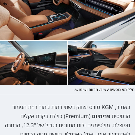
חלל תא נוסעים עשיר, מרווח ושימושי.
כאמור, KGM טורס ישווק בשתי רמות גימור רמת הגימור
הבסיסית
פרימיום
(Premium) כוללת בקרת אקלים
מפוצלת, מולטימדיה ולוח מחוונים בגודל של "12.3, הרחבה
לאנדרואיד אוטו ואפל קארפליי, חיישני חניה קדמיים