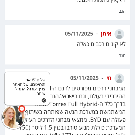
הגב
איתן
05/11/2025
לא קונים רכבים כאלה
הגב
חי
05/11/2025
שלום 👋 אני
הצ'אטבוט של האתר!
ממבחני דרכים מפורטים לדגם ה-KGM טורס
צריך עזרה? התחל
שיחה.
ההיברידי בעולם, וגם בישראל.הגרסה המדוברת היא
בדרך כלל ה-KGM Torres Full Hybrid
המשתמשת במערכת הנעה שפותחה בשיתוף
פעולה עם BYD. ממצאי מבחני הדרכים העיקריים ,
המערכת כוללת מנוע טורבו בנזין 1.5 ליטר (150