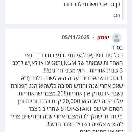
כן גם אני חשבתי לנד רובר
הגב
יצחק
05/11/2025
בס"ד
הכל טוב ויפה,אבל,עיינתי כרגע בחוברת תנאי
האחריות שבאתר של KGM,ותאמינו או לא,יש לרכב
3 שנות אחריות - חוץ משני חריגים!!!
1.זכוכית שהאחריות עליה היא לשנה בלבד (ז"א
שאם אחרי שנה וחודש מסיבה כלשהיא הגג הפנורמי
נשבר או נסדק אין אחריות!!!)2.מצבר שהאחריות
עליו הינה לשנה או 20,000 ק"מ בלבד,והיות ומן
הסתם יש שם STOP-START שמחייב מצבר
מיוחד,מי שהלך לו המצבר אחרי שנה וחודשיים צריך
להוציא אלפיה בשביל מצבר חדש!!!
ז"א,אין מתנות חינם...