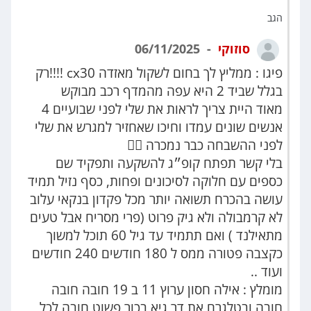
הגב
סוזוקי
06/11/2025
פיגו : ממליץ לך בחום לשקול מאזדה cx30 !!!!רק
בגלל שביד 2 היא עפה מהמדף רכב מבוקש
מאוד היית צריך לראות את שלי לפני שבועיים 4
אנשים שונים עמדו וחיכו שאחזיר למגרש את שלי
לפני ההשבחה כבר נמכרה 🤷‍♂️
בלי קשר תפתח קופ״ג להשקעה ותפקיד שם
כספים עם חלוקה לסיכונים ופחות, כסף נזיל תמיד
עושה בהכרח תשואה יותר מכל פקדון בנקאי עלוב
לא קרמבולה ולא גיק פרוט (פרי מסריח אבל טעים
מתאילנד ) ואם תתמיד עד גיל 60 תוכל למשוך
כקצבה פטורה ממס ל 180 חודשים 240 חודשים
ועוד ..
מומלץ : אילה חסון ערוץ 11 ב 19 חובה חובה
חובה ובטלגרם את דר גיא בכור פשוט חובה לכל