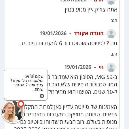
אתה צודק.אין מנוע בנזין
הגב
הונדה אקורד
19/01/2026
מה ? לטויוטה אוטוטו דור 6 למערכות הייבריד.
הגב
חי
19/01/2026
ב-MG S9, הסיכון הוא שמדובר בדגם חדש עם
שלום 👋 אני
הצ'אטבוט של האתר!
המון טכנולוגיה סינית שלא הוכיחה את עצמה
צריך עזרה? התחל
שיחה.
ל-10 שנים. הפיצוי הוא מחיר זול ו-7 שנות אחריות.
האמינות של טויוטה עדיין כאן למרות התקלות
שראית, טויוטה מחזיקה במערכות ההיברידיות הכי
מנוסות בעולם. רוב הבעיות שדווחו ביוטיוב כבר