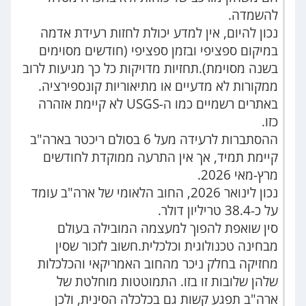
להשמדה.
נכון להיום, אין למדע יכולת לחזות רעידת אדמה
במיקום ספציפי ובזמן ספציפי (חודשים מסוימים
בשנה מסוימת).תחזיות מדויקות כל כך מגיעות לרוב
ממקורות לא מדעיים או מתיאוריות קונספירציה.
באתרים רשמיים כמו ה-USGS לא קיימת אזהרה
כזו.
ההסתברות לרעידה מעל 6 בסולם ריכטר בארה"ב
קיימת תמיד, אך אין התרעה ממוקדת לחודשים
מרץ-מאי 2026.
נכון לינואר 2026, החוב הלאומי של ארה"ב עומד
על כ-38.4 טריליון דולר.
סין שואפת להפוך למעצמה המובילה בעולם
מבחינה טכנולוגית וכלכלית.חשוב לזכור שסין
מחזיקה בחלק ניכר מהחוב האמריקאי והכלכלות
שלהן שלובות זו בזו. התמוטטות מוחלטת של
ארה"ב תפגע קשות גם בכלכלה הסינית, ולכן