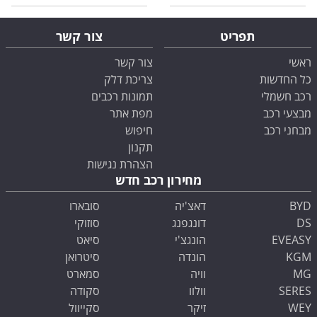
תפריט
צור קשר
ראשי
צור קשר
כל החדשות
צריכת דלק
רכב חשמלי
תמונות רכבים
מבצעי רכב
מפת אתר
מבחני רכב
חיפוש
תקנון
הצהרת נגישות
מחירון רכב חדש
BYD
דאצ'יה
סובארו
DS
דונגפנג
סוזוקי
EVEASY
הונגצ'י
סיאט
KGM
הונדה
סיטרואן
MG
וויה
סמארט
SERES
וולוו
סקודה
WEY
זיקר
סקייוול