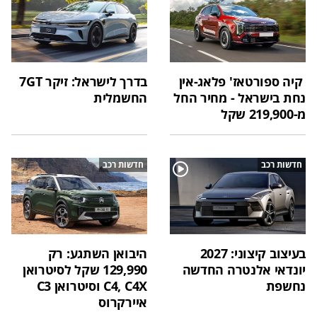
קיה ספורטאז' פלאג-אין
בדרך לישראל: זיקר 7GT
נחת בישראל - מחיר החל
החשמלית
מ-219,900 שקל
חדשות רכב
חדשות רכב
בעיצוב קיצוני: 2027
היבואן השתגע: רק
יונדאי אלנטרה החדשה
129,990 שקל לסיטרואן
נחשפת
C4, C4X וסיטרואן C3
איירקרוס