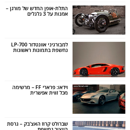
התלת-אופן החדש של מורגן –
אמנות על 3 גלגלים
למבורגיני אוונטדור LP-700
נחשפת בתמונות ראשונות
וידאו: פרארי FF – מרשימה
מכל זווית אפשרית
שברולט קרוז האצ'בק – גרסת
הייצור נחשפת