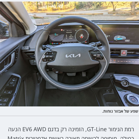
שפע של אבזור נוחות.
​​רמת הגימור GT-Line, הזמינה רק בדגם EV6 AWD הנעה
כפולה, מוסיפה לרשימה תאורה ראשית אדפטיבית Matrix