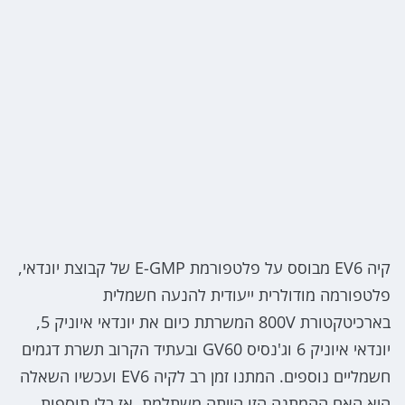
קיה EV6 מבוסס על פלטפורמת E-GMP של קבוצת יונדאי,
פלטפורמה מודולרית ייעודית להנעה חשמלית
בארכיטקטורת 800V המשרתת כיום את יונדאי איוניק 5,
יונדאי איוניק 6 וג'נסיס GV60 ובעתיד הקרוב תשרת דגמים
חשמליים נוספים. המתנו זמן רב לקיה EV6 ועכשיו השאלה
היא האם ההמתנה הזו הייתה משתלמת, אז בלי תוספות