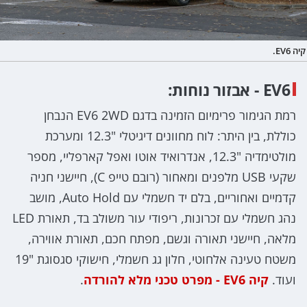
קיה EV6.
EV6 - אבזור נוחות:
רמת הגימור פרימיום הזמינה בדגם EV6 2WD הנבחן
כוללת, בין היתר: לוח מחוונים דיגיטלי "12.3 ומערכת
מולטימדיה "12.3, אנדרואיד אוטו ואפל קארפליי, מספר
שקעי USB מלפנים ומאחור (רובם טייפ C), חיישני חניה
קדמיים ואחוריים, בלם יד חשמלי עם Auto Hold, מושב
נהג חשמלי עם זכרונות, ריפודי עור משולב בד, תאורת LED
מלאה, חיישני תאורה וגשם, מפתח חכם, תאורת אווירה,
משטח טעינה אלחוטי, חלון גג חשמלי, חישוקי סגסוגת "19
ועוד.
קיה EV6 - מפרט טכני מלא להורדה
.