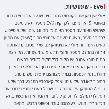
EV6 - שימושיות:
אולי אין כאן את הקונסולה המרכזית שנעה על מסילה כמו
באיוניק 5, אך מעבר לכך קיה EV6 מספק תא נוסעים
שימושי מאוד עם מספר תאים גדולים ונגישים, שקעי טייפ C
לכל הנוסעים, משטח טעינה אלחוטי מהיר (15W) עם מחוון
טעינה ועוד. זה אולי לא מיניוואן עם שלל פטנטים לאחסון
אך זה בהחלט מספק ומוצלח לשימוש משפחתי. מה קצת
פחות טוב? אמנם יש מקום לבקבוקים גדולים בתאים
בדלתות אך התאים עצמם קטנים בסך הכל ולא לכל אורך
הדלת, תא הכפפות בגודל מצומצם יחסית ומשום מה,
החיבור לאנדרואיד אוטו ואפל קארפליי מתבצע דרך שקע
טייפ A המותקן על הרצפה כך שבכל פעם שתרצו לחבר את
הסלולרי תאלצו להתכופף, לחבר ולהניח את המכשיר בתא
הגדול ליד. תעשו לעצמכם טובה ופשוט תרכשו מתאם