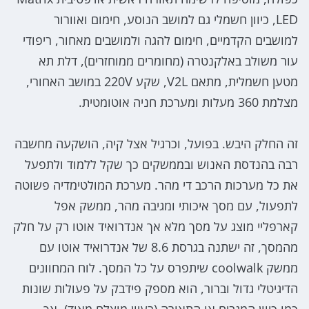
LED, כיוון חשמלי גם למושב הנוסע, חימום ואוורור
למושבים הקדמיים, חימום להגה ולמושבים מאחור, ריפודי
עור משולב באלקנטרה (מחומרים ממוחזרים), דלת תא
מטען חשמלית, מתאם V2L, שקע 220V במושב האחורי,
מצלמת 360 מעלות ומערכת חניה אוטומטית.
זה החלק היבש. בפועל, וכרגיל אצל קיה, הושקעה מחשבה
רבה בהנדסת האנוש ובממשקים כך שקל ללמוד ולתפעל
את כל מערכות הרכב די מהר. מערכת המולטימדיה פשוטה
לתפעול, עם מסך איכותי ומגיבה מהר, ממשק אפל
קארפליי מוצג על מסך מלא אך אנדרואיד אוטו רק על חלק
מהמסך, זה ישתנה בגרסת 8.6 של אנדרואיד אוטו עם
ממשק coolwalk שיתפרס על כל המסך. לוח המחוונים
הדיגיטלי גדול וברור, הוא מספק פידבק על פעולות שונות
כמו כיוון המגבים או התאורה (רעיון מוצלח מאוד), אך