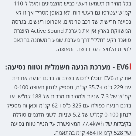
בכל מהירות תשמעו רעשי כביש מהצמיגים ומעל ל-110
קמ"ש יצטרפו גם רעשי רוח, לא באופן מטריד אך זו לא
נסיעה חרישית של רכב פרימיום. אפרופו רעשים, בגרסה
המשווקת בארץ אין את מערכת Active Sound היוצרת
סואנד רקע "חללי" דרך מערכת שמע המשתנה בהתאם
למידת הלחיצה על דוושת התאוצה.
EV6 - מערכת הנעה חשמלית וטווח נסיעה:
את קיה EV6 תוכלו לרכוש בשלב זה בדגם הנעה אחורית
עם 229 כ"ס ו-35.7 קג"מ, מספיק לנתון תאוצה 0-100
קמ"ש של 7.3 שניות ולמהירות מרבית של 188 קמ"ש, או
בדגם הנעה כפולה עם 325 כ"ס ו-62 קג"מ וכאן זה מספיק
לנתון 0-100 קמ"ש של 5.2 שניות. לשני הדגמים סוללה
בקיבלות של 77.4kWh המאפשרת על הנייר טווח נסיעה
של 528 ק"מ או 484 ק"מ בהתאמה.