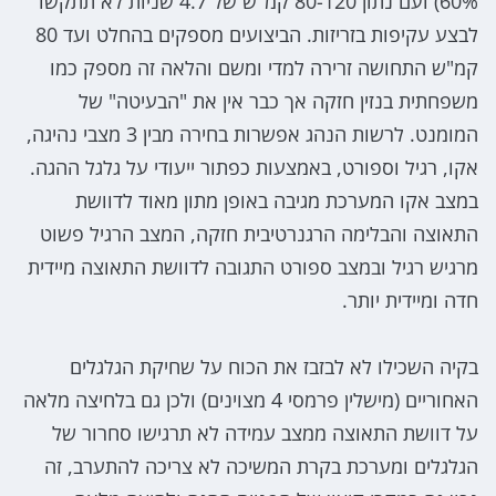
60%) ועם נתון 80-120 קמ"ש של 4.7 שניות לא תתקשו
לבצע עקיפות בזריזות. הביצועים מספקים בהחלט ועד 80
קמ"ש התחושה זרירה למדי ומשם והלאה זה מספק כמו
משפחתית בנזין חזקה אך כבר אין את "הבעיטה" של
המומנט. לרשות הנהג אפשרות בחירה מבין 3 מצבי נהיגה,
אקו, רגיל וספורט, באמצעות כפתור ייעודי על גלגל ההגה.
במצב אקו המערכת מגיבה באופן מתון מאוד לדוושת
התאוצה והבלימה הרגנרטיבית חזקה, המצב הרגיל פשוט
מרגיש רגיל ובמצב ספורט התגובה לדוושת התאוצה מיידית
חדה ומיידית יותר.
בקיה השכילו לא לבזבז את הכוח על שחיקת הגלגלים
האחוריים (מישלין פרמסי 4 מצוינים) ולכן גם בלחיצה מלאה
על דוושת התאוצה ממצב עמידה לא תרגישו סחרור של
הגלגלים ומערכת בקרת המשיכה לא צריכה להתערב, זה