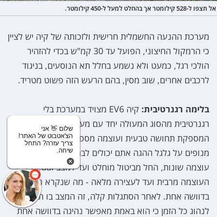
אל תצפו ל-528 קילומטר אך בהחלט למעל ל-450 קילומטר.
מערכת ההנעה החשמלית חרישית ולזכותה של קיה יש לציין
כי הרמקול החיצוני, הפועל עד 30 קמ"ש בכדי להזהיר
הולכי רגל, כמעט ולא נשמע בחלל תא הנוסעים, בניגוד
לרכבים אחרים, שוב מסין, בהם הרעש הזה פשוט מטריד.
בלימה רגנרטיבית:
קיה EV6 מצויד במערכת בלי
רגנרטיבית מהסוג המעולה יחד עם מערכת בלימה מכנית
שלום 👋 אני
הצ'אטבוט של האתר!
המספקת תחושה טבעית ועוצמה מספקת. באמצעות
צריך עזרה? התחל
שיחה.
מנופים על גלגל ההגה אתם יכולים לבחור מבין 5 דרגות
עוצמה שונות, החל מביטול מוחלט ועד למצב i-Pedal בו
העוצמה מרבית ועד לעצירה מלאה - מה שנקרא נהיגה
בדוושה אחת. לאחר הסתגלות קלה, זה המצב בו תרצו
לנהוג כל הזמן כי הוא באמת מאפשר נהיגה בדוושה אחת