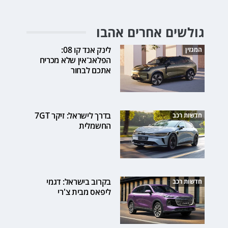
גולשים אחרים אהבו
לינק אנד קו 08:
המגזין
הפלאג־אין שלא מכריח
אתכם לבחור
בדרך לישראל: זיקר 7GT
חדשות רכב
החשמלית
בקרוב בישראל: דגמי
חדשות רכב
ליפאס מבית צ'רי