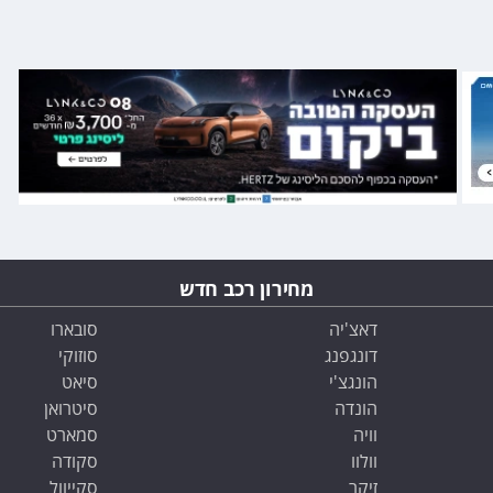
מחירון רכב חדש
דאצ'יה
סובארו
דונגפנג
סוזוקי
הונגצ'י
סיאט
הונדה
סיטרואן
וויה
סמארט
וולוו
סקודה
זיקר
סקייוול