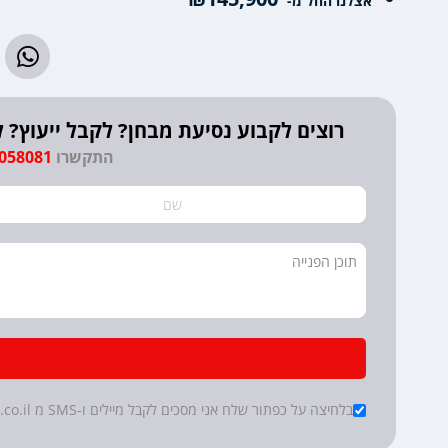
אצלנו החל מ-
רוצים לקבוע נסיעת מבחן? לקבל ייעוץ
התקשרו
9058081
*
Checkboxes
בלחיצה על כפתור שלח אני מסכים לקבל מיילים ו-SMS מ cartube.co.il