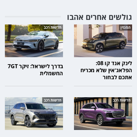
גולשים אחרים אהבו
המגזין
חדשות רכב
לינק אנד קו 08:
בדרך לישראל: זיקר 7GT
הפלאג־אין שלא מכריח
החשמלית
אתכם לבחור
חדשות רכב
חדשות רכב