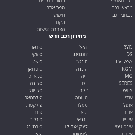
רכב חשמלי
תמונות רכבים
מבצעי רכב
מפת אתר
מבחני רכב
חיפוש
תקנון
הצהרת נגישות
מחירון רכב חדש
BYD
דאצ'יה
סובארו
DS
דונגפנג
סוזוקי
EVEASY
הונגצ'י
סיאט
KGM
הונדה
סיטרואן
MG
וויה
סמארט
SERES
וולוו
סקודה
WEY
זיקר
סקייוול
אודי
טויוטה
פולסטאר
אופל
טסלה
פולקסווגן
אורה
יגואר
פורד
איווייז
יונדאי
פורשה
אינפיניטי
לינק אנד קו
פורת'ינג
איסוזו
ליפמוטור
פיאט