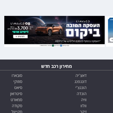
מחירון רכב חדש
דאצ'יה
סובארו
דונגפנג
סוזוקי
הונגצ'י
סיאט
הונדה
סיטרואן
וויה
סמארט
וולוו
סקודה
זיקר
סקייוול