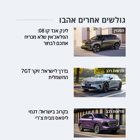
גולשים אחרים אהבו
לינק אנד קו 08:
המגזין
הפלאג־אין שלא מכריח
אתכם לבחור
בדרך לישראל: זיקר 7GT
חדשות רכב
החשמלית
בקרוב בישראל: דגמי
חדשות רכב
ליפאס מבית צ'רי