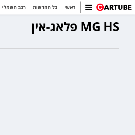
ראשי
כל החדשות
רכב חשמלי
MG HS פלאג-אין