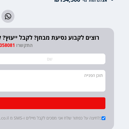
אצלנו החל מ-
רוצים לקבוע נסיעת מבחן? לקבל ייעוץ
התקשרו
9058081
*
Checkboxes
בלחיצה על כפתור שלח אני מסכים לקבל מיילים ו-SMS מ cartube.co.il