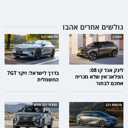
גולשים אחרים אהבו
המגזין
חדשות רכב
לינק אנד קו 08:
בדרך לישראל: זיקר 7GT
הפלאג־אין שלא מכריח
החשמלית
אתכם לבחור
חדשות רכב
מבצעי רכב חדש