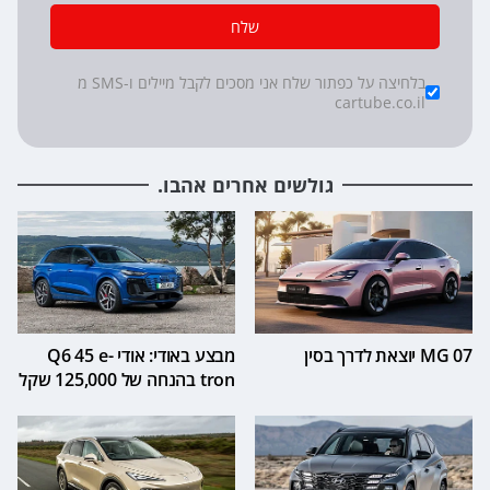
שלח
*
Checkboxes
בלחיצה על כפתור שלח אני מסכים לקבל מיילים ו-SMS מ
cartube.co.il
גולשים אחרים אהבו.
MG 07 יוצאת לדרך בסין
מבצע באודי: אודי Q6 45 e-
tron בהנחה של 125,000 שקל