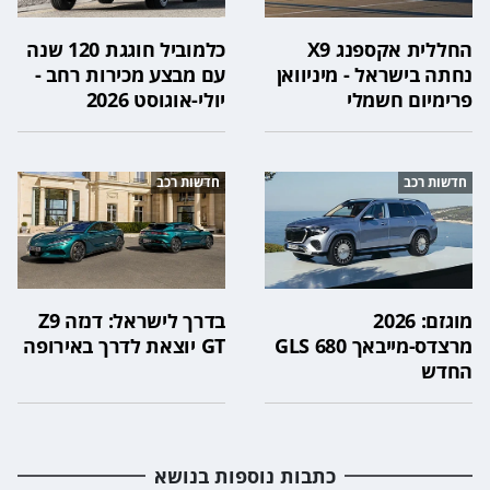
החללית אקספנג X9
כלמוביל חוגגת 120 שנה
נחתה בישראל - מיניוואן
עם מבצע מכירות רחב -
פרימיום חשמלי
יולי-אוגוסט 2026
חדשות רכב
חדשות רכב
מוגזם: 2026
בדרך לישראל: דנזה Z9
מרצדס-מייבאך GLS 680
GT יוצאת לדרך באירופה
החדש
כתבות נוספות בנושא