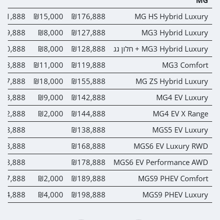
61,888
₪15,000
₪176,888
MG HS Hybrid Luxury
19,888
₪8,000
₪127,888
MG3 Hybrid Luxury
MG3 Hybrid Luxury + חלון גג
₪128,888
₪8,000
20,888
08,888
₪11,000
₪119,888
MG3 Comfort
37,888
₪18,000
₪155,888
MG ZS Hybrid Luxury
33,888
₪9,000
₪142,888
MG4 EV Luxury
42,888
₪2,000
₪144,888
MG4 EV X Range
38,888
₪138,888
MGS5 EV Luxury
68,888
₪168,888
MGS6 EV Luxury RWD
78,888
₪178,888
MGS6 EV Performance AWD
87,888
₪2,000
₪189,888
MGS9 PHEV Comfort
94,888
₪4,000
₪198,888
MGS9 PHEV Luxury