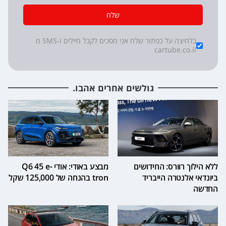
שלח
*
Checkboxes
בלחיצה על כפתור שלח אני מסכים לקבל מיילים ו-SMS מ
cartube.co.il
גולשים אחרים אהבו.
ללא הילוך רוורס: החידושים
מבצע באודי: אודי Q6 45 e-
ביונדאי אלנטרה הייבריד
tron בהנחה של 125,000 שקל
החדשה