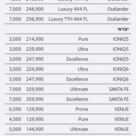
0
7,000
248,990
Luxury 4X4 FL
Outlander
0
7,000
256,990
Luxury TTH 4X4 FL
Outlander
יונדאי
0
3,000
214,990
Pure
IONIQ5
0
3,000
229,990
Ultra
IONIQ5
0
3,000
247,990
Excellence
IONIQ5
0
3,000
224,990
Ultra
IONIQ6
0
3,000
247,990
Excellence
IONIQ6
0
7,000
329,990
Ultimate
SANTA FE
0
7,000
359,990
Excellence
SANTA FE
0
6,590
129,990
Prime
VENUE
0
4,500
129,990
Pure
VENUE
0
5,000
144,990
Ultimate
VENUE