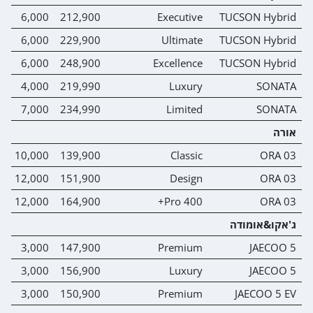
0
6,000
212,900
Executive
TUCSON Hybrid
0
6,000
229,900
Ultimate
TUCSON Hybrid
0
6,000
248,900
Excellence
TUCSON Hybrid
0
4,000
219,990
Luxury
SONATA
0
7,000
234,990
Limited
SONATA
אורה
0
10,000
139,900
Classic
ORA 03
0
12,000
151,900
Design
ORA 03
0
12,000
164,900
400 Pro+
ORA 03
ג'אקו&אומודה
0
3,000
147,900
Premium
JAECOO 5
0
3,000
156,900
Luxury
JAECOO 5
0
3,000
150,900
Premium
JAECOO 5 EV