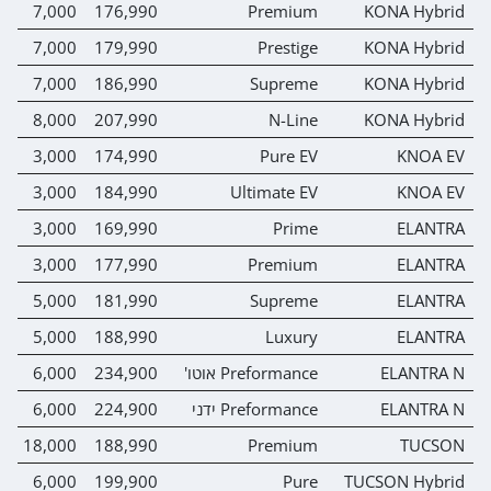
0
7,000
176,990
Premium
KONA Hybrid
0
7,000
179,990
Prestige
KONA Hybrid
0
7,000
186,990
Supreme
KONA Hybrid
0
8,000
207,990
N-Line
KONA Hybrid
0
3,000
174,990
Pure EV
KNOA EV
0
3,000
184,990
Ultimate EV
KNOA EV
0
3,000
169,990
Prime
ELANTRA
0
3,000
177,990
Premium
ELANTRA
0
5,000
181,990
Supreme
ELANTRA
0
5,000
188,990
Luxury
ELANTRA
ELANTRA N
Preformance אוטו'
234,900
6,000
0
ELANTRA N
Preformance ידני
224,900
6,000
0
0
18,000
188,990
Premium
TUCSON
0
6,000
199,900
Pure
TUCSON Hybrid