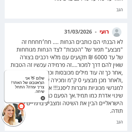
הגב
רועי
31/03/2026
לא הבנתי הם כותבים הנחות .... חח׳חחחח זה
"מבצע" תפור של "הטבות" לצד הנחות מגוחחות
של עד 6000 ₪ תקועים עם מלאי רכבים בצורה
שאין להם דרך למכור....זה פרמידה עכשיו זה הטבות
,אחר כך זה עוד מילים מכובסות וכמה שקלים פחות
שלום 👋 אני
,ולאחר מכן מבצעי 0 ק"מ ומכירה של רוב הדגמים
הצ'אטבוט של האתר!
למגרשי מכוניות וחברות ליסנג!!! אותה הגברת בלי
צריך עזרה? התחל
שיחה.
שינוי אדרת כמו תמיד.אך הפעם כבר קהל
הישראליים הבין את השיטה ומצביע ברגליים לא
תודה.
הגב