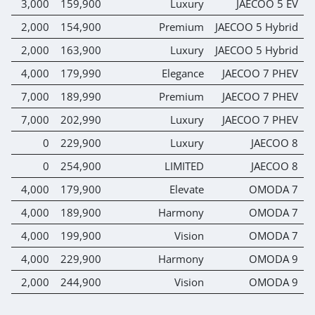
0
3,000
159,900
Luxury
JAECOO 5 EV
0
2,000
154,900
Premium
JAECOO 5 Hybrid
0
2,000
163,900
Luxury
JAECOO 5 Hybrid
0
4,000
179,990
Elegance
JAECOO 7 PHEV
0
7,000
189,990
Premium
JAECOO 7 PHEV
0
7,000
202,990
Luxury
JAECOO 7 PHEV
0
0
229,900
Luxury
JAECOO 8
0
0
254,900
LIMITED
JAECOO 8
0
4,000
179,900
Elevate
OMODA 7
0
4,000
189,900
Harmony
OMODA 7
0
4,000
199,900
Vision
OMODA 7
0
4,000
229,900
Harmony
OMODA 9
0
2,000
244,900
Vision
OMODA 9